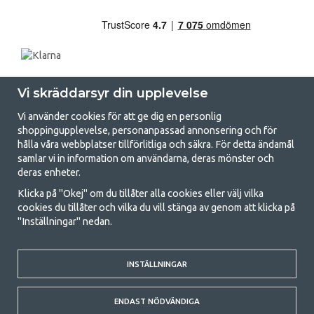
Vi skräddarsyr din upplevelse
Vi använder cookies för att ge dig en personlig
shoppingupplevelse, personanpassad annonsering och för
hålla våra webbplatser tillförlitliga och säkra. För detta ändamål
samlar vi in information om användarna, deras mönster och
GetCamping.se - Din butik för camping
deras enheter.
och uteliv
Klicka på "Okej" om du tillåter alla cookies eller välj vilka
cookies du tillåter och vilka du vill stänga av genom att klicka på
Att campa kan antingen vara en livsstil eller ett sätt att samla familjen
"Inställningar" nedan.
för ett gemensamt äventyr. Oavsett vilken kategori du tillhör hittar du
allt du behöver av campingtillbehör hos oss. Vi tycker att alla ska ha råd
med att campa så därför erbjuder vi riktigt bra priser på familjetält,
husvagnstält och all annan utrustning för camping och friluftsliv. Vårt
INSTÄLLNINGAR
mål är att i varje priskategori erbjuda den bästa campingutrustningen
gällande kvalitet och funktionalitet. Ta gärna kontakt med oss om det
ENDAST NÖDVÄNDIGA
är något du saknar eller vill veta mer om.