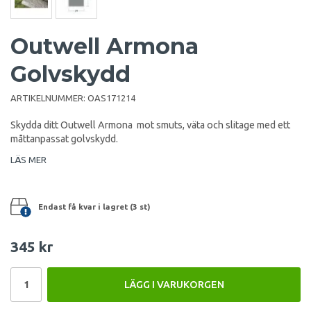
Outwell Armona
Golvskydd
ARTIKELNUMMER:
OAS171214
Skydda ditt Outwell Armona mot smuts, väta och slitage med ett
måttanpassat golvskydd.
LÄS MER
Endast få kvar i lagret (3 st)
345 kr
LÄGG I VARUKORGEN