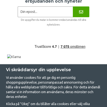
erbjudanden och nyheter
De uppgifter du matar in kommer endast användas till våra
nyhetsbrev.
Vi skräddarsyr din upplevelse
Vi använder cookies för att ge dig en personlig
shoppingupplevelse, personanpassad annonsering och för
hålla våra webbplatser tillförlitliga och säkra. För detta ändamål
samlar vi in information om användarna, deras mönster och
GetCamping.se - Din butik för camping
deras enheter.
och uteliv
Klicka på "Okej" om du tillåter alla cookies eller välj vilka