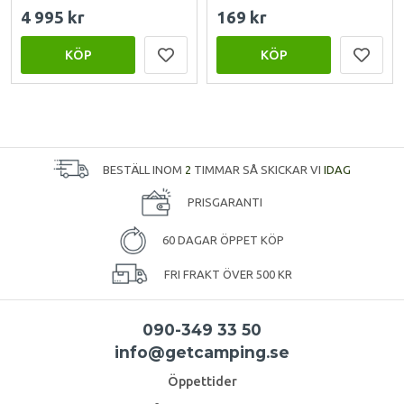
4 995 kr
169 kr
KÖP
KÖP
BESTÄLL INOM
2
TIMMAR SÅ SKICKAR VI
IDAG
PRISGARANTI
60 DAGAR ÖPPET KÖP
FRI FRAKT ÖVER 500 KR
090-349 33 50
info@getcamping.se
Öppettider