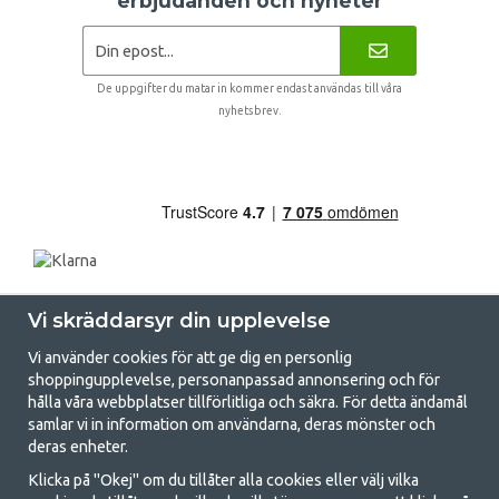
erbjudanden och nyheter
De uppgifter du matar in kommer endast användas till våra
nyhetsbrev.
Vi skräddarsyr din upplevelse
Vi använder cookies för att ge dig en personlig
shoppingupplevelse, personanpassad annonsering och för
hålla våra webbplatser tillförlitliga och säkra. För detta ändamål
samlar vi in information om användarna, deras mönster och
GetCamping.se - Din butik för camping
deras enheter.
och uteliv
Klicka på "Okej" om du tillåter alla cookies eller välj vilka