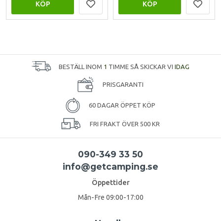
KÖP
KÖP
BESTÄLL INOM
1
TIMME SÅ SKICKAR VI
IDAG
PRISGARANTI
60 DAGAR ÖPPET KÖP
FRI FRAKT ÖVER 500 KR
090-349 33 50
info@getcamping.se
Öppettider
Mån-Fre 09:00-17:00