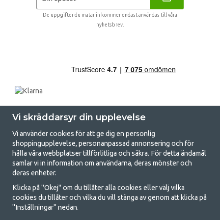
De uppgifter du matar in kommer endast användas till våra
nyhetsbrev.
Vi skräddarsyr din upplevelse
Vi använder cookies för att ge dig en personlig
shoppingupplevelse, personanpassad annonsering och för
hålla våra webbplatser tillförlitliga och säkra. För detta ändamål
samlar vi in information om användarna, deras mönster och
GetCamping.se - Din butik för camping
deras enheter.
och uteliv
Klicka på "Okej" om du tillåter alla cookies eller välj vilka
cookies du tillåter och vilka du vill stänga av genom att klicka på
Att campa kan antingen vara en livsstil eller ett sätt att samla familjen
"Inställningar" nedan.
för ett gemensamt äventyr. Oavsett vilken kategori du tillhör hittar du
allt du behöver av campingtillbehör hos oss. Vi tycker att alla ska ha råd