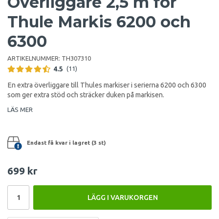
Överliggare 2,5 m för
Thule Markis 6200 och
6300
ARTIKELNUMMER:
TH307310
4.5
(11)
En extra överliggare till Thules markiser i serierna 6200 och 6300
som ger extra stöd och sträcker duken på markisen.
LÄS MER
Endast få kvar i lagret (3 st)
699 kr
LÄGG I VARUKORGEN