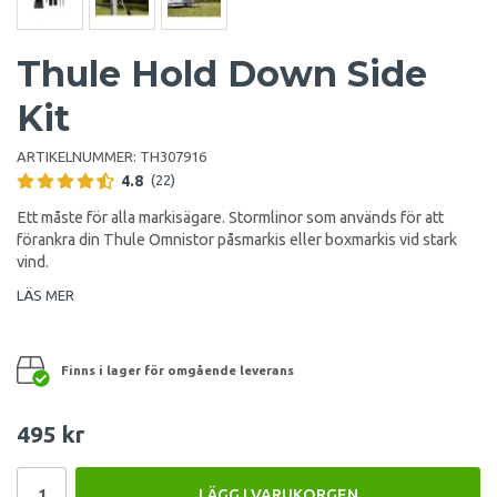
Thule Hold Down Side
Kit
ARTIKELNUMMER:
TH307916
4.8
(22)
Ett måste för alla markisägare. Stormlinor som används för att
förankra din Thule Omnistor påsmarkis eller boxmarkis vid stark
vind.
LÄS MER
Finns i lager för omgående leverans
495 kr
LÄGG I VARUKORGEN