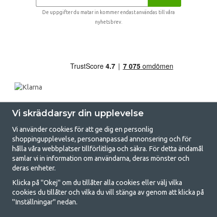
De uppgifter du matar in kommer endast användas till våra
nyhetsbrev.
Vi skräddarsyr din upplevelse
Vi använder cookies för att ge dig en personlig
shoppingupplevelse, personanpassad annonsering och för
hålla våra webbplatser tillförlitliga och säkra. För detta ändamål
samlar vi in information om användarna, deras mönster och
GetCamping.se - Din butik för camping
deras enheter.
och uteliv
Klicka på "Okej" om du tillåter alla cookies eller välj vilka
cookies du tillåter och vilka du vill stänga av genom att klicka på
Att campa kan antingen vara en livsstil eller ett sätt att samla familjen
"Inställningar" nedan.
för ett gemensamt äventyr. Oavsett vilken kategori du tillhör hittar du
allt du behöver av campingtillbehör hos oss. Vi tycker att alla ska ha råd