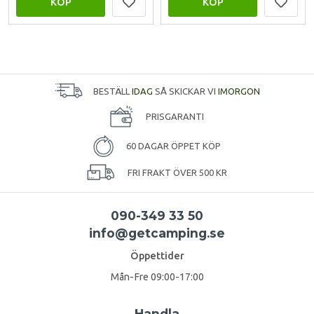
KÖP
KÖP
BESTÄLL
IDAG
SÅ SKICKAR VI
IMORGON
PRISGARANTI
60 DAGAR ÖPPET KÖP
FRI FRAKT ÖVER 500 KR
090-349 33 50
info@getcamping.se
Öppettider
Mån-Fre 09:00-17:00
Handla