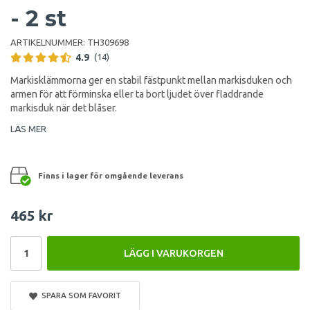
- 2 st
ARTIKELNUMMER:
TH309698
4.9
(14)
Markisklämmorna ger en stabil fästpunkt mellan markisduken och
armen för att förminska eller ta bort ljudet över fladdrande
markisduk när det blåser.
LÄS MER
Finns i lager för omgående leverans
465 kr
LÄGG I VARUKORGEN
SPARA SOM FAVORIT