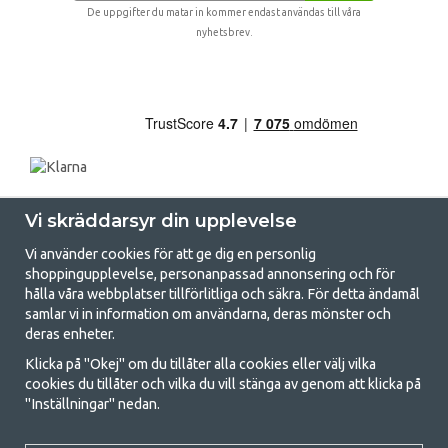
De uppgifter du matar in kommer endast användas till våra
nyhetsbrev.
Vi skräddarsyr din upplevelse
Vi använder cookies för att ge dig en personlig
shoppingupplevelse, personanpassad annonsering och för
hålla våra webbplatser tillförlitliga och säkra. För detta ändamål
samlar vi in information om användarna, deras mönster och
GetCamping.se - Din butik för camping
deras enheter.
och uteliv
Klicka på "Okej" om du tillåter alla cookies eller välj vilka
cookies du tillåter och vilka du vill stänga av genom att klicka på
Att campa kan antingen vara en livsstil eller ett sätt att samla familjen
"Inställningar" nedan.
för ett gemensamt äventyr. Oavsett vilken kategori du tillhör hittar du
allt du behöver av campingtillbehör hos oss. Vi tycker att alla ska ha råd
med att campa så därför erbjuder vi riktigt bra priser på familjetält,