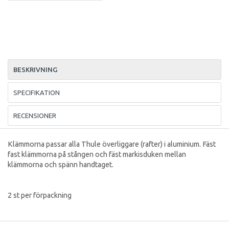
BESKRIVNING
SPECIFIKATION
RECENSIONER
Klämmorna passar alla Thule överliggare (rafter) i aluminium. Fäst
fast klämmorna på stången och fäst markisduken mellan
klämmorna och spänn handtaget.
2 st per förpackning