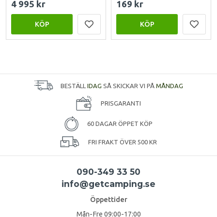
4 995 kr
169 kr
KÖP
KÖP
BESTÄLL
IDAG
SÅ SKICKAR VI PÅ
MÅNDAG
PRISGARANTI
60 DAGAR ÖPPET KÖP
FRI FRAKT ÖVER 500 KR
090-349 33 50
info@getcamping.se
Öppettider
Mån-Fre 09:00-17:00