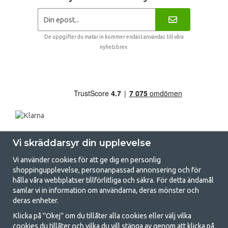
De uppgifter du matar in kommer endast användas till våra
nyhetsbrev.
Vi skräddarsyr din upplevelse
Vi använder cookies för att ge dig en personlig
shoppingupplevelse, personanpassad annonsering och för
hålla våra webbplatser tillförlitliga och säkra. För detta ändamål
samlar vi in information om användarna, deras mönster och
GetCamping.se - Din butik för camping
deras enheter.
och uteliv
Klicka på "Okej" om du tillåter alla cookies eller välj vilka
cookies du tillåter och vilka du vill stänga av genom att klicka på