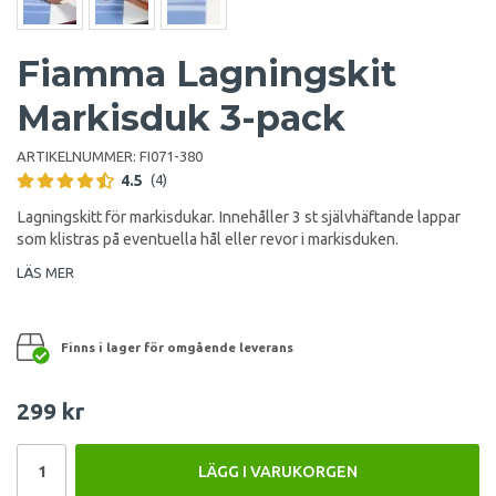
Fiamma Lagningskit
Markisduk 3-pack
ARTIKELNUMMER:
FI071-380
4.5
(4)
Lagningskitt för markisdukar. Innehåller 3 st självhäftande lappar
som klistras på eventuella hål eller revor i markisduken.
LÄS MER
Finns i lager för omgående leverans
299 kr
LÄGG I VARUKORGEN