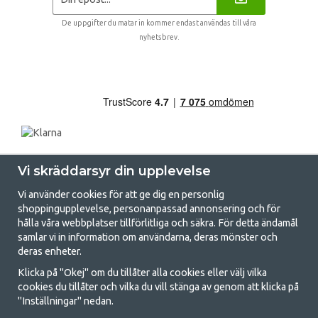
De uppgifter du matar in kommer endast användas till våra
nyhetsbrev.
Vi skräddarsyr din upplevelse
Vi använder cookies för att ge dig en personlig
shoppingupplevelse, personanpassad annonsering och för
hålla våra webbplatser tillförlitliga och säkra. För detta ändamål
samlar vi in information om användarna, deras mönster och
GetCamping.se - Din butik för camping
deras enheter.
och uteliv
Klicka på "Okej" om du tillåter alla cookies eller välj vilka
cookies du tillåter och vilka du vill stänga av genom att klicka på
Att campa kan antingen vara en livsstil eller ett sätt att samla familjen
"Inställningar" nedan.
för ett gemensamt äventyr. Oavsett vilken kategori du tillhör hittar du