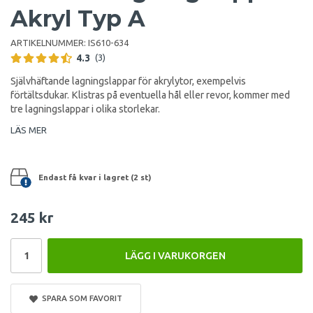
Akryl Typ A
ARTIKELNUMMER:
IS610-634
4.3
(3)
Självhäftande lagningslappar för akrylytor, exempelvis
förtältsdukar. Klistras på eventuella hål eller revor, kommer med
tre lagningslappar i olika storlekar.
LÄS MER
Endast få kvar i lagret (2 st)
245 kr
LÄGG I VARUKORGEN
SPARA SOM FAVORIT