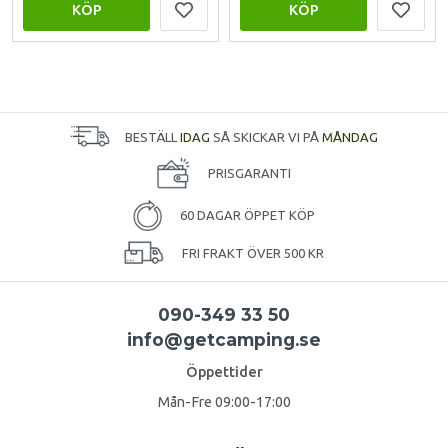
KÖP
KÖP
BESTÄLL
IDAG
SÅ SKICKAR VI PÅ
MÅNDAG
PRISGARANTI
60 DAGAR ÖPPET KÖP
FRI FRAKT ÖVER 500 KR
090-349 33 50
info@getcamping.se
Öppettider
Mån-Fre 09:00-17:00