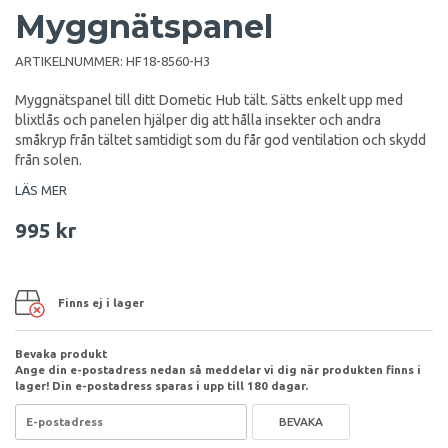
Myggnätspanel
ARTIKELNUMMER:
HF18-8560-H3
Myggnätspanel till ditt Dometic Hub tält. Sätts enkelt upp med
blixtlås och panelen hjälper dig att hålla insekter och andra
småkryp från tältet samtidigt som du får god ventilation och skydd
från solen.
LÄS MER
995 kr
Finns ej i lager
Bevaka produkt
Ange din e-postadress nedan så meddelar vi dig när produkten finns i
lager! Din e-postadress sparas i upp till 180 dagar.
BEVAKA