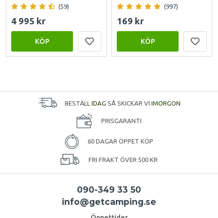
(59)
(997)
4 995 kr
169 kr
KÖP
KÖP
BESTÄLL
IDAG
SÅ SKICKAR VI
IMORGON
PRISGARANTI
60 DAGAR ÖPPET KÖP
FRI FRAKT ÖVER 500 KR
090-349 33 50
info@getcamping.se
Öppettider