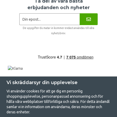
Ta del av våra bästa
erbjudanden och nyheter
De uppgifter du matar in kommer endast användas till våra
nyhetsbrev.
Vi skräddarsyr din upplevelse
Vi använder cookies för att ge dig en personlig
shoppingupplevelse, personanpassad annonsering och för
hålla våra webbplatser tillförlitliga och säkra. För detta ändamål
samlar vi in information om användarna, deras mönster och
GetCamping.se - Din butik för camping
deras enheter.