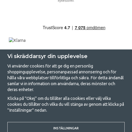
nyhetsbrev.
Vi skräddarsyr din upplevelse
Vi använder cookies för att ge dig en personlig
shoppingupplevelse, personanpassad annonsering och för
hålla våra webbplatser tillförlitliga och säkra. För detta ändamål
samlar vi in information om användarna, deras mönster och
GetCamping.se - Din butik för camping
deras enheter.
och uteliv
Klicka på "Okej" om du tillåter alla cookies eller välj vilka
cookies du tillåter och vilka du vill stänga av genom att klicka på
Att campa kan antingen vara en livsstil eller ett sätt att samla familjen
"Inställningar" nedan.
för ett gemensamt äventyr. Oavsett vilken kategori du tillhör hittar du
allt du behöver av campingtillbehör hos oss. Vi tycker att alla ska ha råd
med att campa så därför erbjuder vi riktigt bra priser på familjetält,
husvagnstält och all annan utrustning för camping och friluftsliv. Vårt
INSTÄLLNINGAR