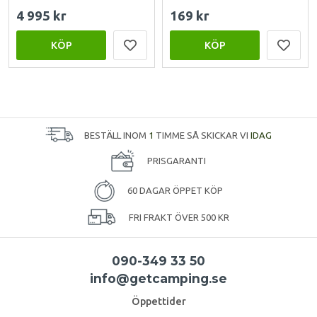
4 995 kr
169 kr
KÖP
KÖP
BESTÄLL INOM
1
TIMME SÅ SKICKAR VI
IDAG
PRISGARANTI
60 DAGAR ÖPPET KÖP
FRI FRAKT ÖVER 500 KR
090-349 33 50
info@getcamping.se
Öppettider