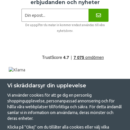
erbjudanden och nyheter
De uppgifter du matar in kommer endast användas till våra
nyhetsbrev.
Vi skräddarsyr din upplevelse
Vi använder cookies för att ge dig en personlig
shoppingupplevelse, personanpassad annonsering och för
hålla våra webbplatser tillförlitliga och säkra. För detta ändamål
samlar vi in information om användarna, deras mönster och
GetCamping.se - Din butik för camping
deras enheter.
och uteliv
Klicka på "Okej" om du tillåter alla cookies eller välj vilka