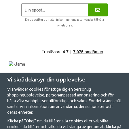
De uppgifter du matar in kommer endast användas till våra
nyhetsbrev.
Vi skräddarsyr din upplevelse
Vi använder cookies för att ge dig en personlig
shoppingupplevelse, personanpassad annonsering och för
hålla våra webbplatser tillförlitliga och säkra. För detta ändamål
samlar vi in information om användarna, deras mönster och
GetCamping.se - Din butik för camping
deras enheter.
och uteliv
Klicka på "Okej" om du tillåter alla cookies eller välj vilka
cookies du tillåter och vilka du vill stänga av genom att klicka på