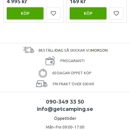
4 995 kr
169 kr
KÖP
KÖP
BESTÄLL
IDAG
SÅ SKICKAR VI
IMORGON
PRISGARANTI
60 DAGAR ÖPPET KÖP
FRI FRAKT ÖVER 500 KR
090-349 33 50
info@getcamping.se
Öppettider
Mån-Fre 09:00-17:00