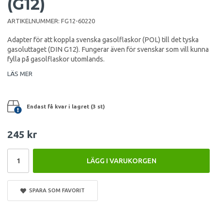
(G12)
ARTIKELNUMMER:
FG12-60220
Adapter för att koppla svenska gasolflaskor (POL) till det tyska
gasoluttaget (DIN G12). Fungerar även för svenskar som vill kunna
fylla på gasolflaskor utomlands.
LÄS MER
Endast få kvar i lagret (3 st)
245 kr
LÄGG I VARUKORGEN
SPARA SOM FAVORIT