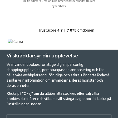
De uppgifter du matar in kommer endast användas till våra
nyhetsbrev.
Vi skräddarsyr din upplevelse
Vi använder cookies för att ge dig en personlig
shoppingupplevelse, personanpassad annonsering och för
hålla våra webbplatser tillförlitliga och säkra. För detta ändamål
samlar vi in information om användarna, deras mönster och
GetCamping.se - Din butik för camping
deras enheter.
och uteliv
Klicka på "Okej" om du tillåter alla cookies eller välj vilka
cookies du tillåter och vilka du vill stänga av genom att klicka på
Att campa kan antingen vara en livsstil eller ett sätt att samla familjen
"Inställningar" nedan.
för ett gemensamt äventyr. Oavsett vilken kategori du tillhör hittar du
allt du behöver av campingtillbehör hos oss. Vi tycker att alla ska ha råd
med att campa så därför erbjuder vi riktigt bra priser på familjetält,