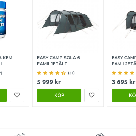
A KEM
EASY CAMP SOLA 6
EASY CAM
EL
FAMILJETÄLT
FAMILJET
7)
(21)
5 999 kr
3 695 kr
KÖP
KÖ