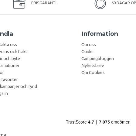
PRISGARANTI
60 DAGAR Ö
ndla
Information
takta oss
Om oss
rans och frakt
Guider
r och byte
Campingbloggen
lamationer
Nyhetsbrev
kor
Om Cookies
 favoriter
 kampanjer och fynd
a in