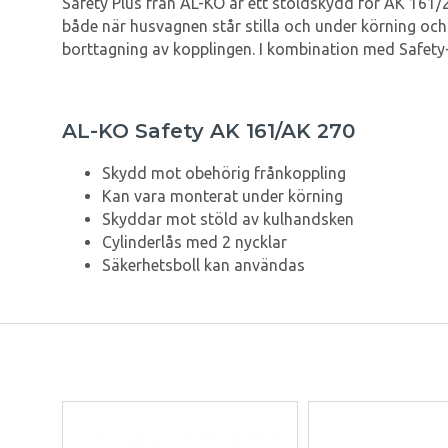
Safety Plus från AL-KO är ett stöldskydd för AK 161/2
både när husvagnen står stilla och under körning och
borttagning av kopplingen. I kombination med Safety-
AL-KO Safety AK 161/AK 270
Skydd mot obehörig frånkoppling
Kan vara monterat under körning
Skyddar mot stöld av kulhandsken
Cylinderlås med 2 nycklar
Säkerhetsboll kan användas