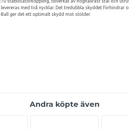
70 stabilisatorkoppling, tillverkat av höghållfast stål och ut
 levereras med två nycklar. Det tredubbla skyddet förhindrar 
Ball ger det ett optimalt skydd mot stölder.
Andra köpte även