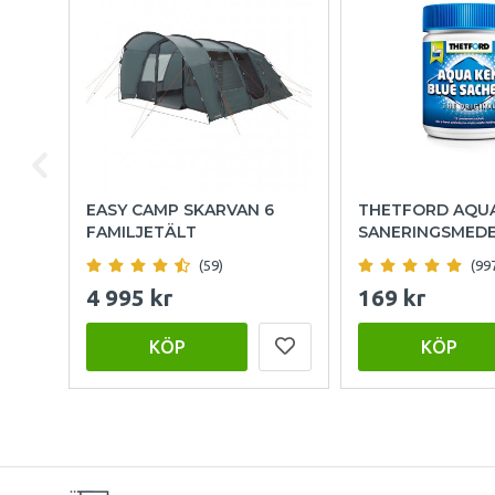
EASY CAMP SKARVAN 6
THETFORD AQU
FAMILJETÄLT
SANERINGSMED
(59)
(99
4 995 kr
169 kr
KÖP
KÖP