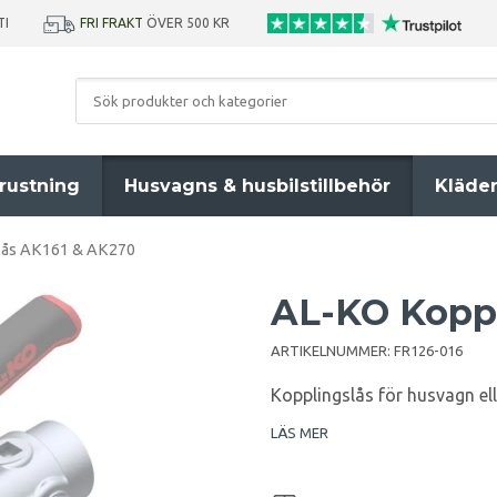
TI
FRI FRAKT
ÖVER 500 KR
rustning
Husvagns & husbilstillbehör
Kläde
lås AK161 & AK270
AL-KO Koppl
ARTIKELNUMMER:
FR126-016
Kopplingslås för husvagn el
LÄS MER