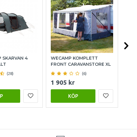
P SKARVAN 4
WECAMP KOMPLETT
HOL
ÄLT
FRONT CARAVANSTORE XL
(28)
(6)
1 905 kr
999
P
KÖP