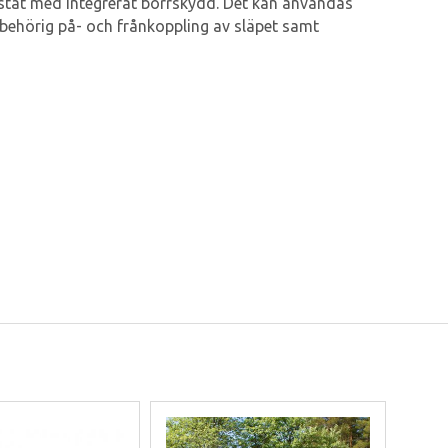
rustat med integrerat borrskydd. Det kan användas
obehörig på- och frånkoppling av släpet samt