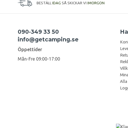
BESTÄLL
IDAG
SÅ SKICKAR VI
IMORGON
090-349 33 50
Ha
info@getcamping.se
Kon
Leve
Öppettider
Retu
Mån-Fre 09:00-17:00
Rek
Vill
Mina
Alla
Logg