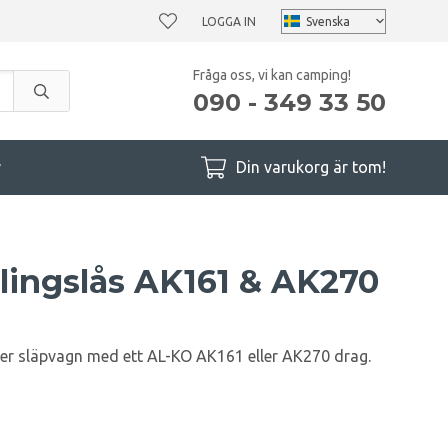
LOGGA IN
Fråga oss, vi kan camping!
090 - 349 33 50
r
Din varukorg är tom!
ingslås AK161 & AK270
ler släpvagn med ett AL-KO AK161 eller AK270 drag.