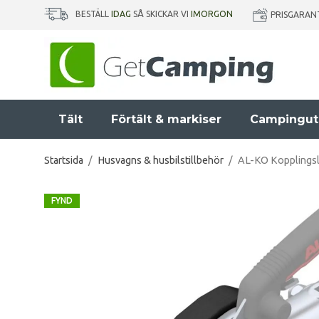
BESTÄLL
IDAG
SÅ SKICKAR VI
IMORGON
PRISGARAN
Tält
Förtält & markiser
Campingut
Startsida
/
Husvagns & husbilstillbehör
/
AL-KO Kopplings
FYND