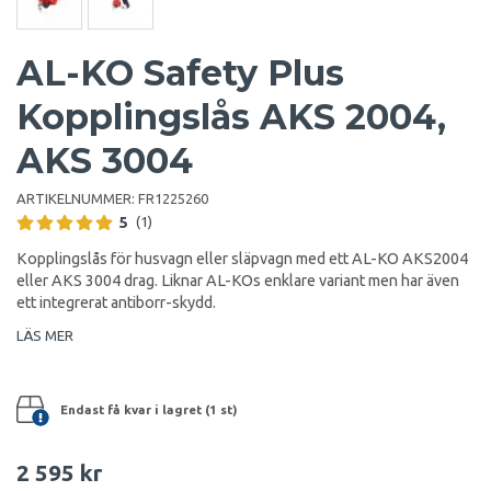
AL-KO Safety Plus
Kopplingslås AKS 2004,
AKS 3004
ARTIKELNUMMER:
FR1225260
5
(1)
Kopplingslås för husvagn eller släpvagn med ett AL-KO AKS2004
eller AKS 3004 drag. Liknar AL-KOs enklare variant men har även
ett integrerat antiborr-skydd.
LÄS MER
Endast få kvar i lagret (1 st)
2 595 kr