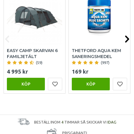
EASY CAMP SKARVAN 6
THETFORD AQUA KEM
FAMILJETÄLT
SANERINGSMEDEL
(59)
(997)
4 995 kr
169 kr
KÖP
KÖP
BESTÄLL INOM
4
TIMMAR SÅ SKICKAR VI
IDAG
PRISGARANTI