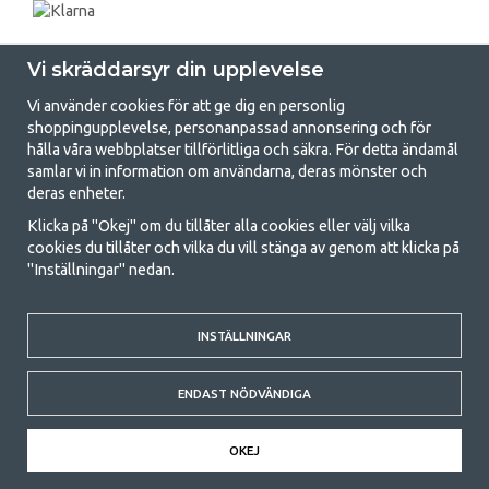
Vi skräddarsyr din upplevelse
Vi använder cookies för att ge dig en personlig
shoppingupplevelse, personanpassad annonsering och för
hålla våra webbplatser tillförlitliga och säkra. För detta ändamål
samlar vi in information om användarna, deras mönster och
GetCamping.se - Din butik för camping
deras enheter.
och uteliv
Klicka på "Okej" om du tillåter alla cookies eller välj vilka
cookies du tillåter och vilka du vill stänga av genom att klicka på
Att campa kan antingen vara en livsstil eller ett sätt att samla familjen
"Inställningar" nedan.
för ett gemensamt äventyr. Oavsett vilken kategori du tillhör hittar du
allt du behöver av campingtillbehör hos oss. Vi tycker att alla ska ha råd
med att campa så därför erbjuder vi riktigt bra priser på familjetält,
husvagnstält och all annan utrustning för camping och friluftsliv. Vårt
INSTÄLLNINGAR
mål är att i varje priskategori erbjuda den bästa campingutrustningen
gällande kvalitet och funktionalitet. Ta gärna kontakt med oss om det
ENDAST NÖDVÄNDIGA
är något du saknar eller vill veta mer om.
© 2020 GetCamping. All rights reserved.
OKEJ