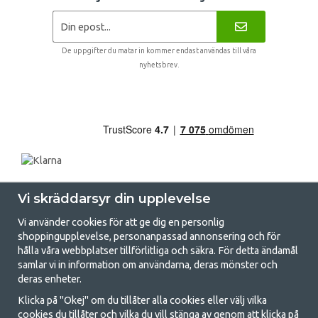
De uppgifter du matar in kommer endast användas till våra
nyhetsbrev.
Vi skräddarsyr din upplevelse
Vi använder cookies för att ge dig en personlig
shoppingupplevelse, personanpassad annonsering och för
hålla våra webbplatser tillförlitliga och säkra. För detta ändamål
samlar vi in information om användarna, deras mönster och
GetCamping.se - Din butik för camping
deras enheter.
och uteliv
Klicka på "Okej" om du tillåter alla cookies eller välj vilka
cookies du tillåter och vilka du vill stänga av genom att klicka på