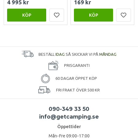
4 995 kr
169 kr
KÖP
KÖP
BESTÄLL
IDAG
SÅ SKICKAR VI PÅ
MÅNDAG
PRISGARANTI
60 DAGAR ÖPPET KÖP
FRI FRAKT ÖVER 500 KR
090-349 33 50
info@getcamping.se
Öppettider
Mån-Fre 09:00-17:00