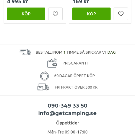
4 995 kr
169 kr
KÖP
KÖP
BESTÄLL INOM
1
TIMME SÅ SKICKAR VI
IDAG
PRISGARANTI
60 DAGAR ÖPPET KÖP
FRI FRAKT ÖVER 500 KR
090-349 33 50
info@getcamping.se
Öppettider
Mån-Fre 09:00-17:00