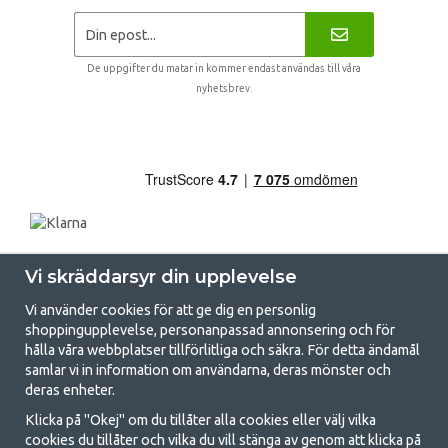
De uppgifter du matar in kommer endast användas till våra
nyhetsbrev.
Vi skräddarsyr din upplevelse
Vi använder cookies för att ge dig en personlig
shoppingupplevelse, personanpassad annonsering och för
hålla våra webbplatser tillförlitliga och säkra. För detta ändamål
samlar vi in information om användarna, deras mönster och
GetCamping.se - Din butik för camping
deras enheter.
och uteliv
Klicka på "Okej" om du tillåter alla cookies eller välj vilka
cookies du tillåter och vilka du vill stänga av genom att klicka på