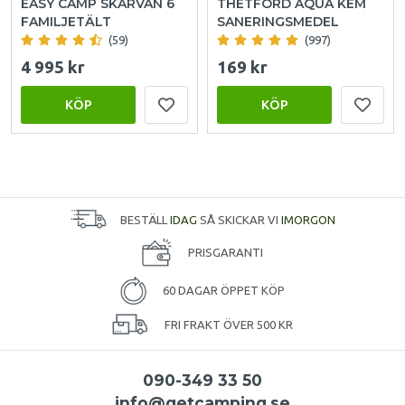
EASY CAMP SKARVAN 6
THETFORD AQUA KEM
FAMILJETÄLT
SANERINGSMEDEL
(59)
(997)
4 995 kr
169 kr
KÖP
KÖP
BESTÄLL
IDAG
SÅ SKICKAR VI
IMORGON
PRISGARANTI
60 DAGAR ÖPPET KÖP
FRI FRAKT ÖVER 500 KR
090-349 33 50
info@getcamping.se