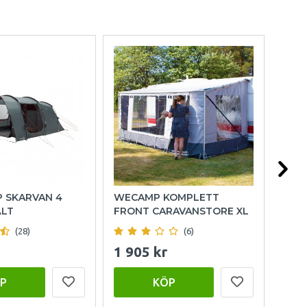
P SKARVAN 4
WECAMP KOMPLETT
OUT
ÄLT
FRONT CARAVANSTORE XL
FAM
(28)
(6)
1 905 kr
15 
P
KÖP