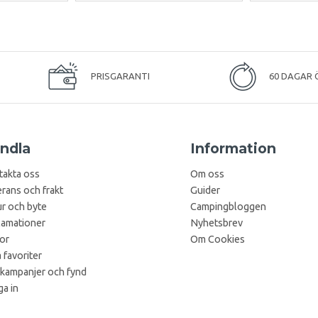
PRISGARANTI
60 DAGAR 
ndla
Information
takta oss
Om oss
rans och frakt
Guider
r och byte
Campingbloggen
lamationer
Nyhetsbrev
kor
Om Cookies
 favoriter
 kampanjer och fynd
a in