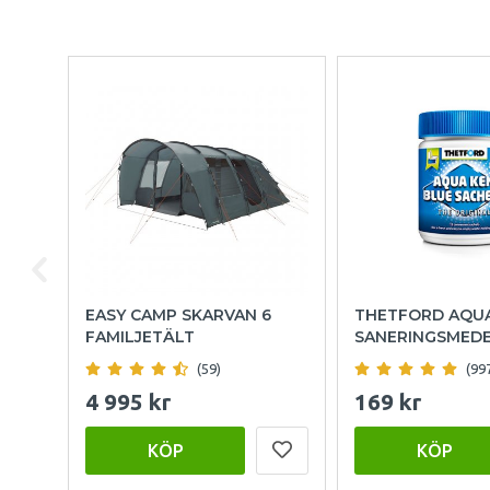
EASY CAMP SKARVAN 6
THETFORD AQU
FAMILJETÄLT
SANERINGSMED
(59)
(99
4 995 kr
169 kr
KÖP
KÖP