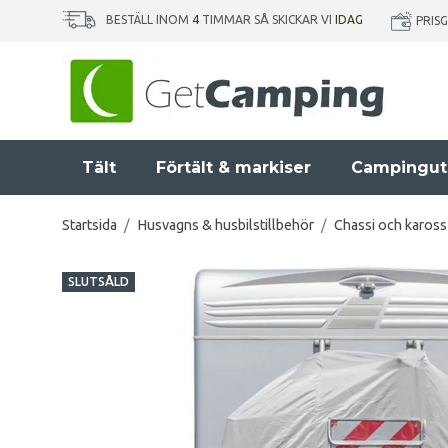
BESTÄLL INOM
4
TIMMAR SÅ SKICKAR VI
IDAG
PRIS
Tält
Förtält & markiser
Campingut
Startsida
/
Husvagns & husbilstillbehör
/
Chassi och kaross
SLUTSÅLD