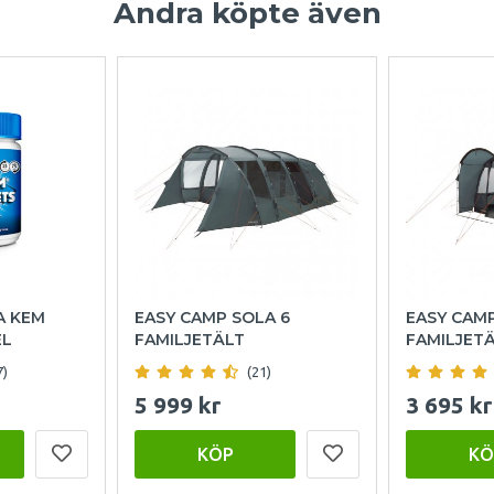
Andra köpte även
A KEM
EASY CAMP SOLA 6
EASY CAM
EL
FAMILJETÄLT
FAMILJET
7)
(21)
5 999 kr
3 695 kr
KÖP
KÖ