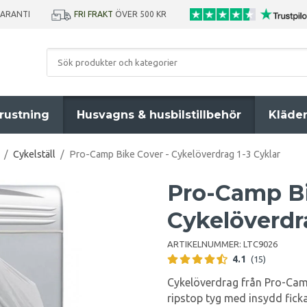
GARANTI
FRI FRAKT
ÖVER 500 KR
rustning
Husvagns & husbilstillbehör
Kläde
/
Cykelställ
/
Pro-Camp Bike Cover - Cykelöverdrag 1-3 Cyklar
Pro-Camp Bi
Cykelöverdr
ARTIKELNUMMER:
LTC9026
4.1
(15)
Cykelöverdrag från Pro-Camp
ripstop tyg med insydd ficka