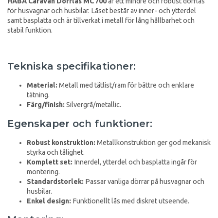
HABA Caravan Dörrlås MC 700
är ett mindre och robust dörrlås
för husvagnar och husbilar. Låset består av inner- och ytterdel
samt basplatta och är tillverkat i metall för lång hållbarhet och
stabil funktion.
Tekniska specifikationer:
Material:
Metall med tätlist/ram för bättre och enklare
tätning.
Färg/finish:
Silvergrå/metallic.
Egenskaper och funktioner:
Robust konstruktion:
Metallkonstruktion ger god mekanisk
styrka och tålighet.
Komplett set:
Innerdel, ytterdel och basplatta ingår för
montering.
Standardstorlek:
Passar vanliga dörrar på husvagnar och
husbilar.
Enkel design:
Funktionellt lås med diskret utseende.