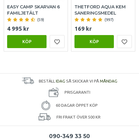
EASY CAMP SKARVAN 6
THETFORD AQUA KEM
FAMILJETÄLT
SANERINGSMEDEL
(59)
(997)
4 995 kr
169 kr
KÖP
KÖP
BESTÄLL
IDAG
SÅ SKICKAR VI PÅ
MÅNDAG
PRISGARANTI
60 DAGAR ÖPPET KÖP
FRI FRAKT ÖVER 500 KR
090-349 33 50