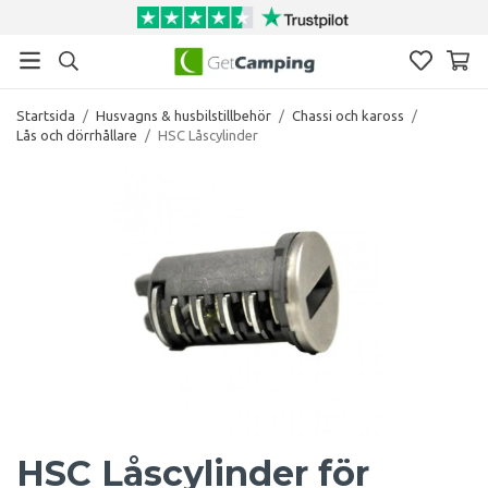
Startsida
/
Husvagns & husbilstillbehör
/
Chassi och kaross
/
Lås och dörrhållare
/
HSC Låscylinder
HSC Låscylinder för