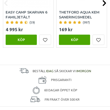
EASY CAMP SKARVAN 6
THETFORD AQUA KEM
FAMILJETÄLT
SANERINGSMEDEL
(59)
(997)
4 995 kr
169 kr
KÖP
KÖP
BESTÄLL
IDAG
SÅ SKICKAR VI
IMORGON
PRISGARANTI
60 DAGAR ÖPPET KÖP
FRI FRAKT ÖVER 500 KR