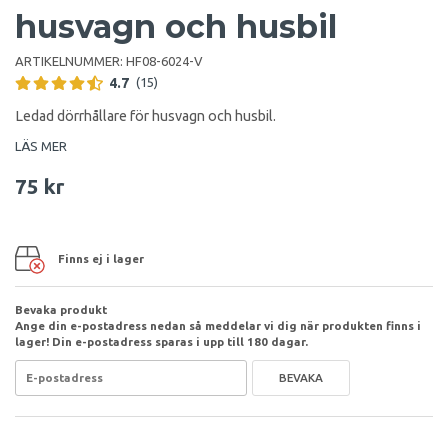
husvagn och husbil
ARTIKELNUMMER:
HF08-6024-V
4.7
(15)
Ledad dörrhållare för husvagn och husbil.
LÄS MER
75 kr
Finns ej i lager
Bevaka produkt
Ange din e-postadress nedan så meddelar vi dig när produkten finns i
lager! Din e-postadress sparas i upp till 180 dagar.
BEVAKA