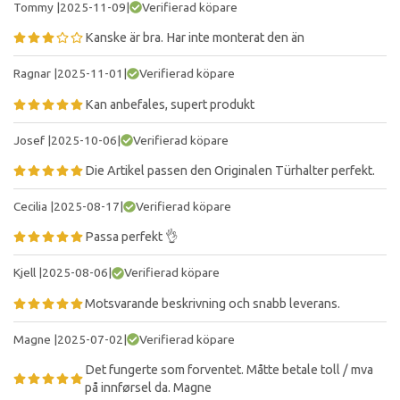
Tommy
|
2025-11-09
|
Verifierad köpare
Kanske är bra. Har inte monterat den än
Ragnar
|
2025-11-01
|
Verifierad köpare
Kan anbefales, supert produkt
Josef
|
2025-10-06
|
Verifierad köpare
Die Artikel passen den Originalen Türhalter perfekt.
Cecilia
|
2025-08-17
|
Verifierad köpare
Passa perfekt 👌
Kjell
|
2025-08-06
|
Verifierad köpare
Motsvarande beskrivning och snabb leverans.
Magne
|
2025-07-02
|
Verifierad köpare
Det fungerte som forventet. Måtte betale toll / mva
på innførsel da. Magne