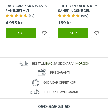
EASY CAMP SKARVAN 6
THETFORD AQUA KEM
FAMILJETÄLT
SANERINGSMEDEL
(59)
(997)
4 995 kr
169 kr
KÖP
KÖP
BESTÄLL
IDAG
SÅ SKICKAR VI
IMORGON
PRISGARANTI
60 DAGAR ÖPPET KÖP
FRI FRAKT ÖVER 500 KR
090-349 33 50