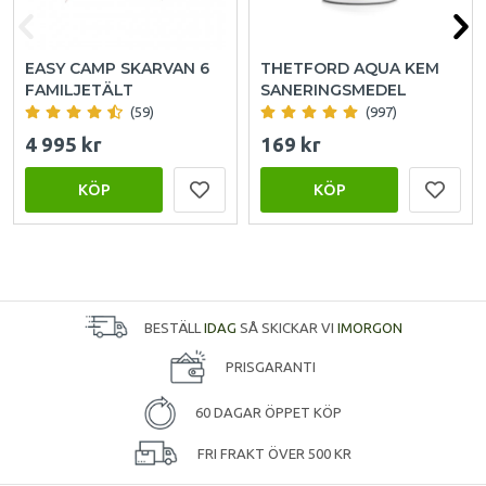
EASY CAMP SKARVAN 6
THETFORD AQUA KEM
FAMILJETÄLT
SANERINGSMEDEL
(59)
(997)
4 995 kr
169 kr
KÖP
KÖP
BESTÄLL
IDAG
SÅ SKICKAR VI
IMORGON
PRISGARANTI
60 DAGAR ÖPPET KÖP
FRI FRAKT ÖVER 500 KR