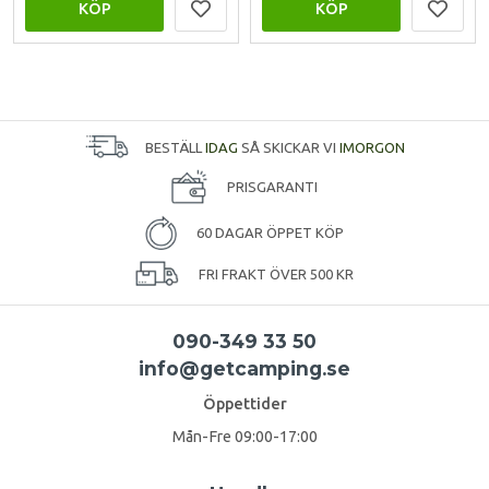
KÖP
KÖP
BESTÄLL
IDAG
SÅ SKICKAR VI
IMORGON
PRISGARANTI
60 DAGAR ÖPPET KÖP
FRI FRAKT ÖVER 500 KR
090-349 33 50
info@getcamping.se
Öppettider
Mån-Fre 09:00-17:00