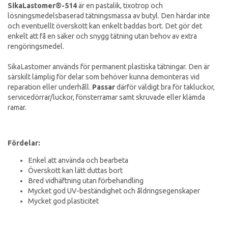
SikaLastomer®-514
är en pastalik, tixotrop och
lösningsmedelsbaserad tätningsmassa av butyl. Den härdar inte
och eventuellt överskott kan enkelt baddas bort. Det gör det
enkelt att få en säker och snygg tätning utan behov av extra
rengöringsmedel.
SikaLastomer används för permanent plastiska tätningar. Den är
särskilt lämplig för delar som behöver kunna demonteras vid
reparation eller underhåll.
Passar
därför väldigt bra för takluckor,
servicedörrar/luckor, fönsterramar samt skruvade eller klämda
ramar.
Fördelar:
Enkel att använda och bearbeta
Överskott kan lätt duttas bort
Bred vidhäftning utan förbehandling
Mycket god UV-beständighet och åldringsegenskaper
Mycket god plasticitet