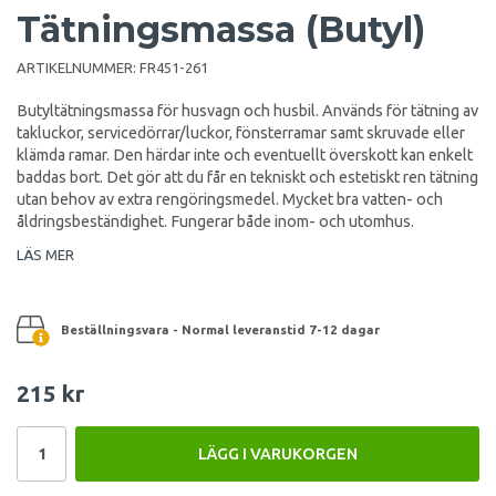
Tätningsmassa (Butyl)
ARTIKELNUMMER:
FR451-261
Butyltätningsmassa för husvagn och husbil. Används för tätning av
takluckor, servicedörrar/luckor, fönsterramar samt skruvade eller
klämda ramar. Den härdar inte och eventuellt överskott kan enkelt
baddas bort. Det gör att du får en tekniskt och estetiskt ren tätning
utan behov av extra rengöringsmedel. Mycket bra vatten- och
åldringsbeständighet. Fungerar både inom- och utomhus.
LÄS MER
Beställningsvara - Normal leveranstid 7-12 dagar
215 kr
LÄGG I VARUKORGEN