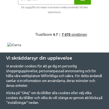
De uppgifter du matar in kommer endast användas till våra
nyhetsbrev.
Vi skräddarsyr din upplevelse
Vi använder cookies för att ge dig en personlig
shoppingupplevelse, personanpassad annonsering och för
hålla våra webbplatser tillförlitliga och säkra. För detta ändamål
samlar vi in information om användarna, deras mönster och
GetCamping.se - Din butik för camping
deras enheter.
och uteliv
Klicka på "Okej" om du tillåter alla cookies eller välj vilka
cookies du tillåter och vilka du vill stänga av genom att klicka på
Att campa kan antingen vara en livsstil eller ett sätt att samla familjen
"Inställningar" nedan.
för ett gemensamt äventyr. Oavsett vilken kategori du tillhör hittar du
allt du behöver av campingtillbehör hos oss. Vi tycker att alla ska ha råd