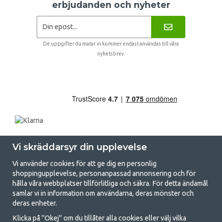
erbjudanden och nyheter
De uppgifter du matar in kommer endast användas till våra
nyhetsbrev.
Vi skräddarsyr din upplevelse
Vi använder cookies för att ge dig en personlig
shoppingupplevelse, personanpassad annonsering och för
hålla våra webbplatser tillförlitliga och säkra. För detta ändamål
samlar vi in information om användarna, deras mönster och
GetCamping.se - Din butik för camping
deras enheter.
och uteliv
Klicka på "Okej" om du tillåter alla cookies eller välj vilka