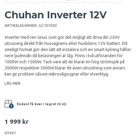
Chuhan Inverter 12V
ARTIKELNUMMER:
GC101030
Inverter med ren sinus som gör det möjligt att driva din 230V
utrusning direkt från husvagnens eller husbilens 12V-batteri. Ett
smidigt format gör den lätt att instalera och en smart kylning håller
nere ljudnivån då belasningen är låg. Finns i två utföranden för
1000W och 1500W. Tack vare att de klarar en hög strömspik på
2000W respektive 3000W klarar de även utrustning som annars
kan ge problem såsom mikrovågsugnar eller elverktyg.
LÄS MER
Endast få kvar i lagret (4 st)
1 999 kr
EFFEKT