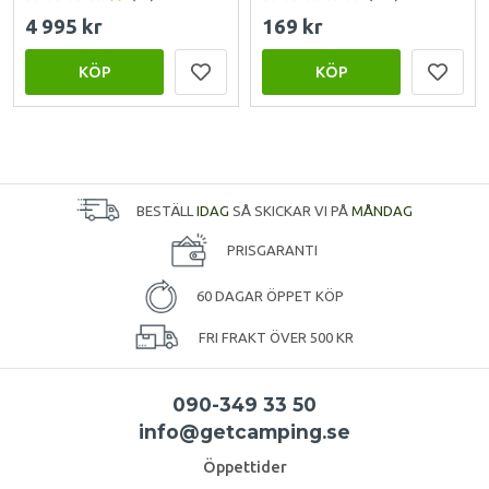
4 995 kr
169 kr
KÖP
KÖP
BESTÄLL
IDAG
SÅ SKICKAR VI PÅ
MÅNDAG
PRISGARANTI
60 DAGAR ÖPPET KÖP
FRI FRAKT ÖVER 500 KR
090-349 33 50
info@getcamping.se
Öppettider