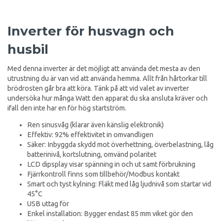
Inverter för husvagn och
husbil
Med denna inverter är det möjligt att använda det mesta av den
utrustning du är van vid att använda hemma. Allt från hårtorkar till
brödrosten går bra att köra. Tänk på att vid valet av inverter
undersöka hur många Watt den apparat du ska ansluta kräver och
ifall den inte har en för hög startström.
Ren sinusvåg (klarar även känslig elektronik)
Effektiv: 92% effektivitet in omvandligen
Säker: Inbyggda skydd mot överhettning, överbelastning, låg
batterinivå, kortslutning, omvänd polaritet
LCD dipsplay visar spänning in och ut samt förbrukning
Fjärrkontroll finns som tillbehör/Modbus kontakt
Smart och tyst kylning: Fläkt med låg ljudnivå som startar vid
45°C
USB uttag för
Enkel installation: Bygger endast 85 mm viket gör den