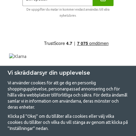
De uppgifter du matar in kommer endast användas till våra
nyhetsbrev.
Vi skräddarsyr din upplevelse
Vi använder cookies för att ge dig en personlig
shoppingupplevelse, personanpassad annonsering och för
hålla våra webbplatser tillförlitliga och säkra. För detta ändamål
samlar vi in information om användarna, deras mönster och
GetCamping.se - Din butik för camping
deras enheter.
och uteliv
Klicka på "Okej" om du tillåter alla cookies eller välj vilka
cookies du tillåter och vilka du vill stänga av genom att klicka på
Att campa kan antingen vara en livsstil eller ett sätt att samla familjen
"Inställningar" nedan.
för ett gemensamt äventyr. Oavsett vilken kategori du tillhör hittar du
allt du behöver av campingtillbehör hos oss. Vi tycker att alla ska ha råd