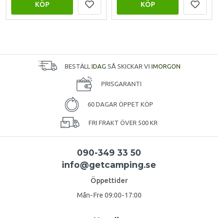
KÖP
KÖP
BESTÄLL
IDAG
SÅ SKICKAR VI
IMORGON
PRISGARANTI
60 DAGAR ÖPPET KÖP
FRI FRAKT ÖVER 500 KR
090-349 33 50
info@getcamping.se
Öppettider
Mån-Fre 09:00-17:00