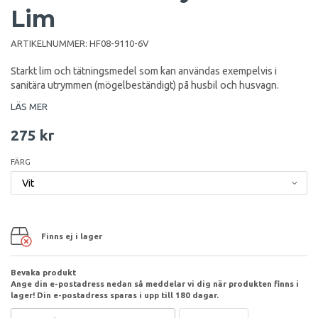
Lim
ARTIKELNUMMER:
HF08-9110-6V
Starkt lim och tätningsmedel som kan användas exempelvis i
sanitära utrymmen (mögelbeständigt) på husbil och husvagn.
LÄS MER
275 kr
FÄRG
Finns ej i lager
Bevaka produkt
Ange din e-postadress nedan så meddelar vi dig när produkten finns i
lager! Din e-postadress sparas i upp till 180 dagar.