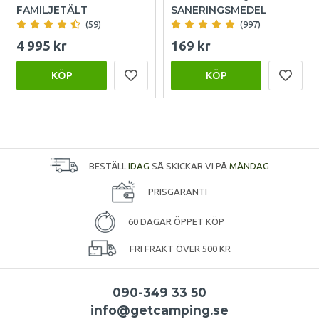
FAMILJETÄLT
SANERINGSMEDEL
(59)
(997)
4 995 kr
169 kr
KÖP
KÖP
BESTÄLL
IDAG
SÅ SKICKAR VI PÅ
MÅNDAG
PRISGARANTI
60 DAGAR ÖPPET KÖP
FRI FRAKT ÖVER 500 KR
090-349 33 50
info@getcamping.se