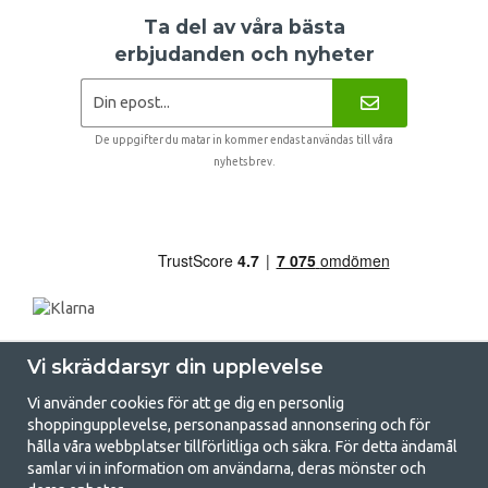
Ta del av våra bästa
erbjudanden och nyheter
De uppgifter du matar in kommer endast användas till våra
nyhetsbrev.
Vi skräddarsyr din upplevelse
Vi använder cookies för att ge dig en personlig
shoppingupplevelse, personanpassad annonsering och för
hålla våra webbplatser tillförlitliga och säkra. För detta ändamål
samlar vi in information om användarna, deras mönster och
GetCamping.se - Din butik för camping