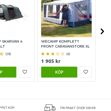
P SKARVAN 4
WECAMP KOMPLETT
OUT
ÄLT
FRONT CARAVANSTORE XL
FAM
(28)
(6)
1 905 kr
15 
P
KÖP
PPET KÖP
FRI FRAKT ÖVER 500 KR