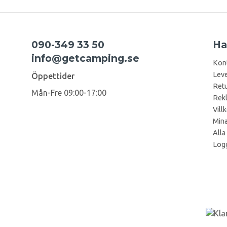
090-349 33 50
Ha
info@getcamping.se
Kon
Leve
Öppettider
Retu
Mån-Fre 09:00-17:00
Rek
Vill
Mina
Alla
Logg