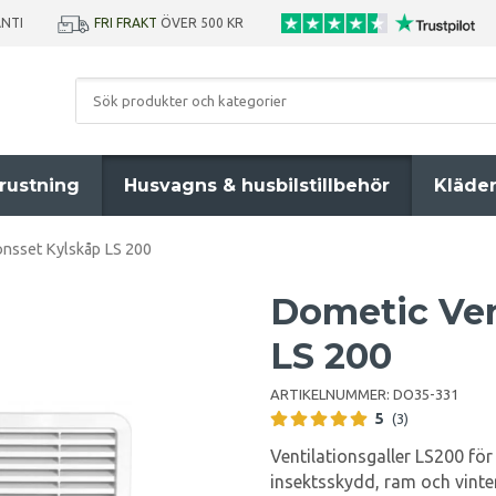
ANTI
FRI FRAKT
ÖVER 500 KR
rustning
Husvagns & husbilstillbehör
Kläde
onsset Kylskåp LS 200
Dometic Ven
LS 200
ARTIKELNUMMER:
DO35-331
5
(3)
Ventilationsgaller LS200 f
insektsskydd, ram och vinte