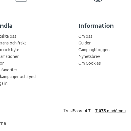
ndla
Information
takta oss
Om oss
rans och frakt
Guider
r och byte
Campingbloggen
lamationer
Nyhetsbrev
kor
Om Cookies
 favoriter
 kampanjer och fynd
a in