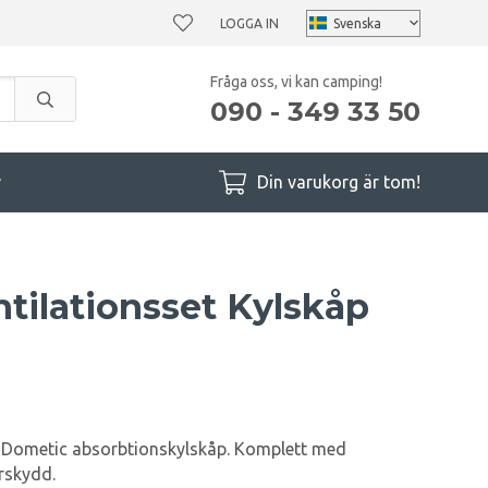
LOGGA IN
Fråga oss, vi kan camping!
090 - 349 33 50
r
Din varukorg är tom!
tilationsset Kylskåp
ör Dometic absorbtionskylskåp. Komplett med
rskydd.