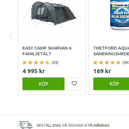
EASY CAMP SKARVAN 6
THETFORD AQU
FAMILJETÄLT
SANERINGSMED
(59)
(99
4 995 kr
169 kr
KÖP
KÖP
BESTÄLL
IDAG
SÅ SKICKAR VI PÅ
MÅNDAG