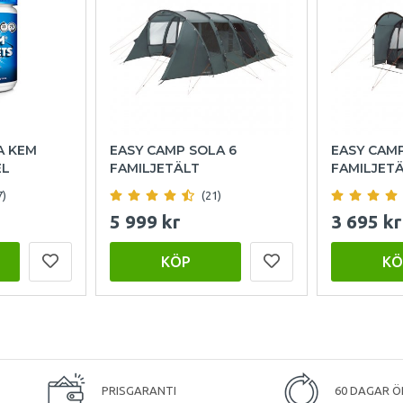
A KEM
EASY CAMP SOLA 6
EASY CAM
EL
FAMILJETÄLT
FAMILJET
7)
(21)
5 999 kr
3 695 kr
KÖP
KÖ
PRISGARANTI
60 DAGAR Ö