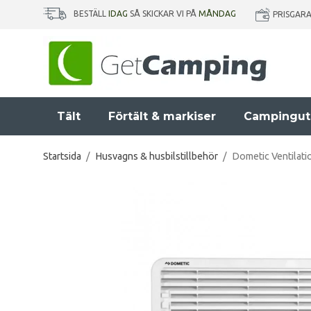
BESTÄLL
IDAG
SÅ SKICKAR VI PÅ
MÅNDAG
PRISGAR
Tält
Förtält & markiser
Campingut
Startsida
/
Husvagns & husbilstillbehör
/
Dometic Ventilati