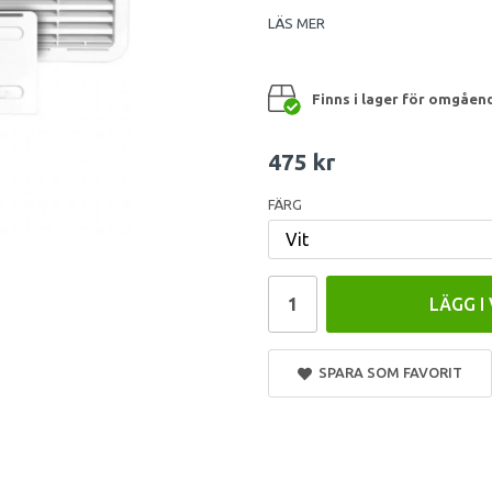
LÄS MER
Finns i lager för omgåen
475 kr
FÄRG
LÄGG I
SPARA SOM FAVORIT