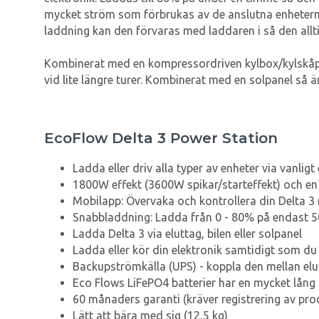
mycket ström som förbrukas av de anslutna enheterna.
laddning kan den förvaras med laddaren i så den allt
Kombinerat med en kompressordriven kylbox/kylskåp ä
vid lite längre turer. Kombinerat med en solpanel så 
EcoFlow Delta 3 Power Station
Ladda eller driv alla typer av enheter via vanligt
1800W effekt (3600W spikar/starteffekt) och en
Mobilapp: Övervaka och kontrollera din Delta 3 m
Snabbladdning: Ladda från 0 - 80% på endast 5
Ladda Delta 3 via eluttag, bilen eller solpanel
Ladda eller kör din elektronik samtidigt som du
Backupströmkälla (UPS) - koppla den mellan elut
Eco Flows LiFePO4 batterier har en mycket lång 
60 månaders garanti (kräver registrering av pro
Lätt att bära med sig (12,5 kg)