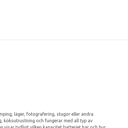
mping, läger, fotografering, stugor eller andra
yg, köksutrustning och fungerar med all typ av
 visar tydligt vilken kapacitet batteriet har och hur