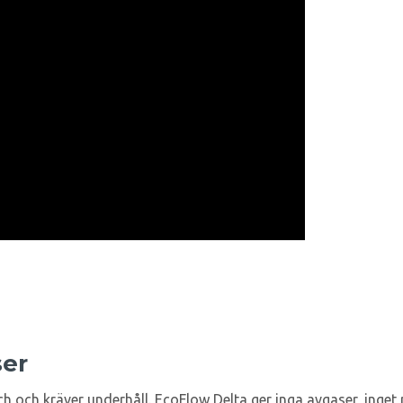
ser
och och kräver underhåll. EcoFlow Delta ger inga avgaser, inget