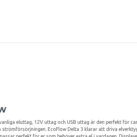
0W
e vanliga eluttag, 12V uttag och USB uttag är den perfekt för ca
ra strömförsörjningen. EcoFlow Delta 3 klarar att driva elverkt
assar perfekt för er som behöver extra el i vardagen. Displayen