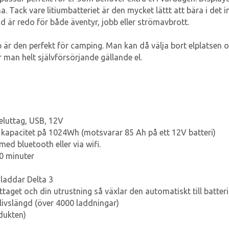
 Tack vare litiumbatteriet är den mycket lättt att bära i det
id är redo för både äventyr, jobb eller strömavbrott.
r den perfekt för camping. Man kan då välja bort elplatsen oc
är man helt självförsörjande gällande el.
 eluttag, USB, 12V
 kapacitet på 1024Wh (motsvarar 85 Ah på ett 12V batteri)
ed bluetooth eller via wifi.
0 minuter
 laddar Delta 3
taget och din utrustning så växlar den automatiskt till batteri
livslängd (över 4000 laddningar)
dukten)