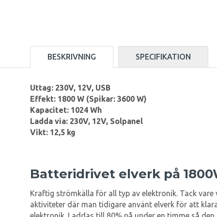
BESKRIVNING
SPECIFIKATION
Uttag: 230V, 12V, USB
Effekt: 1800 W (Spikar: 3600 W)
Kapacitet: 1024 Wh
Ladda via: 230V, 12V, Solpanel
Vikt: 12,5 kg
Batteridrivet elverk på 180
Kraftig strömkälla för all typ av elektronik. Tack var
aktiviteter där man tidigare använt elverk för att kla
elektronik. Laddas till 80% på under en timme så den p