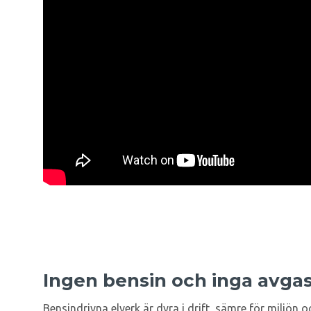
Ingen bensin och inga avga
Bensindrivna elverk är dyra i drift, sämre för miljön 