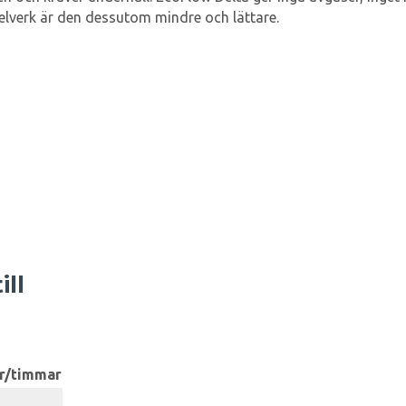
 elverk är den dessutom mindre och lättare.
)
ill
ar/timmar