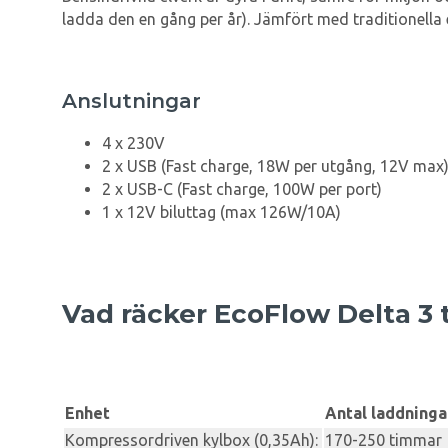
ladda den en gång per år). Jämfört med traditionella
Anslutningar
4 x 230V
2 x USB (Fast charge, 18W per utgång, 12V max
2 x USB-C (Fast charge, 100W per port)
1 x 12V biluttag (max 126W/10A)
Vad räcker EcoFlow Delta 3 t
Enhet
Antal laddning
Kompressordriven kylbox (0,35Ah):
170-250 timmar