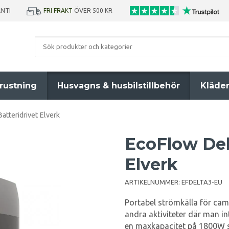
ANTI
FRI FRAKT
ÖVER 500 KR
rustning
Husvagns & husbilstillbehör
Kläde
atteridrivet Elverk
EcoFlow Delt
Elverk
ARTIKELNUMMER:
EFDELTA3-EU
Portabel strömkälla för camp
andra aktiviteter där man in
en maxkapacitet på 1800W s