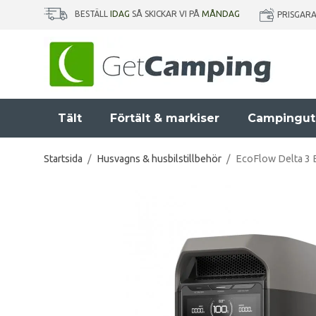
BESTÄLL
IDAG
SÅ SKICKAR VI PÅ
MÅNDAG
PRISGAR
Tält
Förtält & markiser
Campingut
Startsida
/
Husvagns & husbilstillbehör
/
EcoFlow Delta 3 B