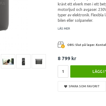
krävt ett elverk men i ett be
motorljud och avgaser. 230V,
typer av elektronik. Flexibla
bilen eller solpaneler.
LÄS MER
OBS: Slut på lager. Konta
8 799 kr
LÄGG I
SPARA SOM FAVORIT