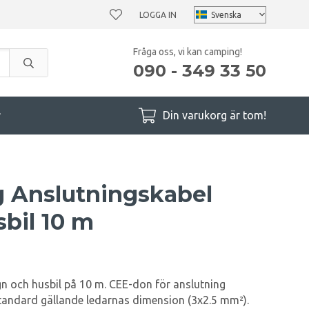
LOGGA IN
Fråga oss, vi kan camping!
090 - 349 33 50
r
Din varukorg är tom!
g Anslutningskabel
bil 10 m
n och husbil på 10 m. CEE-don för anslutning
standard gällande ledarnas dimension (3x2.5 mm²).