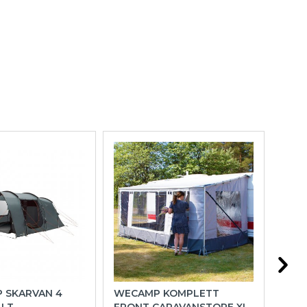
P SKARVAN 4
WECAMP KOMPLETT
HOL
ÄLT
FRONT CARAVANSTORE XL