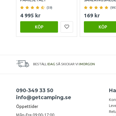
(59)
(99
4 995 kr
169 kr
KÖP
KÖP
BESTÄLL
IDAG
SÅ SKICKAR VI
IMORGON
090-349 33 50
Ha
info@getcamping.se
Kon
Leve
Öppettider
Retu
Mån-Fre 09:00-17:00