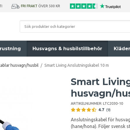
TI
FRI FRAKT
ÖVER 500 KR
rustning
Husvagns & husbilstillbehör
Kläde
ablar husvagn/husbil
/
Smart Living Anslutningskabel 10 m
Smart Livin
husvagn/hus
ARTIKELNUMMER:
LTC2030-10
4.7
(9)
Anslutningskabel för husvag
(hane/hona). Följer svensk 