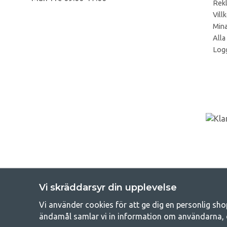
Rek
Vill
Mina
Alla
Logg
Vi skräddarsyr din upplevelse
Vi använder cookies för att ge dig en personlig sho
Get
ändamål samlar vi in information om användarna, 
Att campa kan antingen vara en livsstil eller ett sätt att samla fam