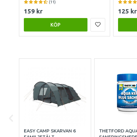
(11)
159 kr
125 kr
KÖP
EASY CAMP SKARVAN 6
THETFORD AQU
FAMILJETÄLT
SANERINGSMED