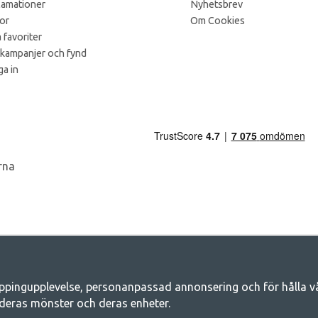
lamationer
Nyhetsbrev
kor
Om Cookies
 favoriter
 kampanjer och fynd
a in
ppingupplevelse, personanpassad annonsering och för hålla våra
Camping.se - Din butik för camping och ut
deras mönster och deras enheter.
iljen för ett gemensamt äventyr. Oavsett vilken kategori du tillhör hittar du a