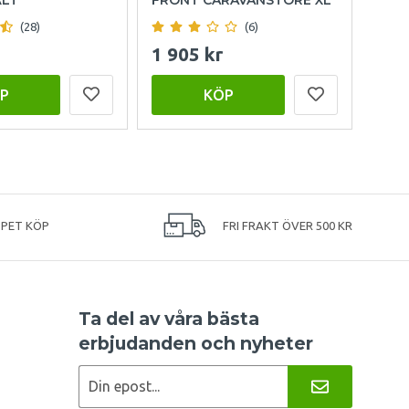
(28)
(6)
1 905 kr
999
P
KÖP
PPET KÖP
FRI FRAKT ÖVER 500 KR
Ta del av våra bästa
erbjudanden och nyheter