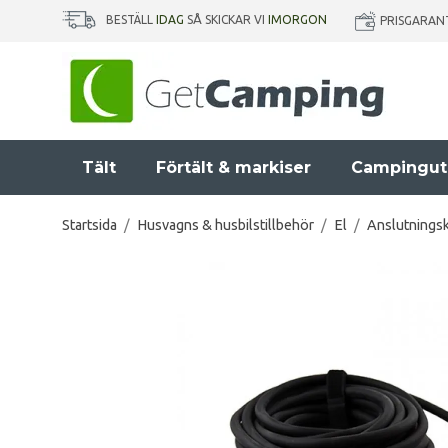
BESTÄLL
IDAG
SÅ SKICKAR VI
IMORGON
PRISGARAN
Tält
Förtält & markiser
Campingut
Startsida
/
Husvagns & husbilstillbehör
/
El
/
Anslutningsk