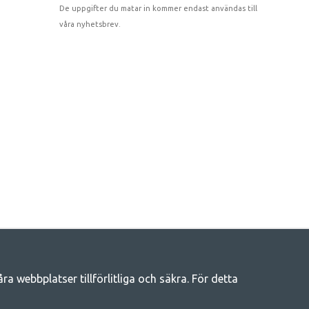
De uppgifter du matar in kommer endast användas till
våra nyhetsbrev.
 webbplatser tillförlitliga och säkra. För detta
eliv
llt du behöver av campingtillbehör hos oss. Vi tycker att alla ska ha