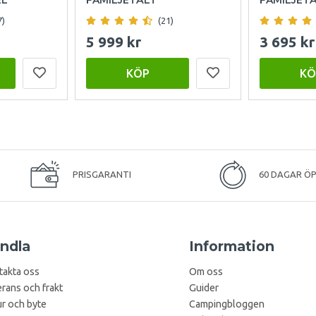
7)
(21)
5 999 kr
3 695 kr
KÖP
KÖ
PRISGARANTI
60 DAGAR Ö
ndla
Information
takta oss
Om oss
rans och frakt
Guider
r och byte
Campingbloggen