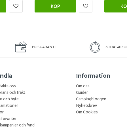
KÖP
KÖ
PRISGARANTI
60 DAGAR Ö
ndla
Information
takta oss
Om oss
rans och frakt
Guider
r och byte
Campingbloggen
lamationer
Nyhetsbrev
kor
Om Cookies
 favoriter
 kampanjer och fynd