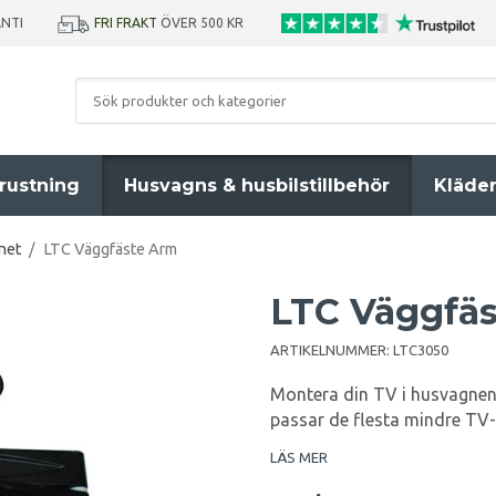
ANTI
FRI FRAKT
ÖVER 500 KR
rustning
Husvagns & husbilstillbehör
Kläde
net
/
LTC Väggfäste Arm
LTC Väggfä
ARTIKELNUMMER:
LTC3050
Montera din TV i husvagnen 
passar de flesta mindre T
LÄS MER