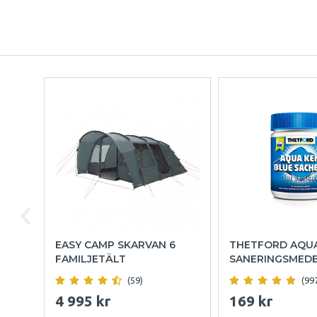
EASY CAMP SKARVAN 6
THETFORD AQU
FAMILJETÄLT
SANERINGSMED
(59)
(99
4 995 kr
169 kr