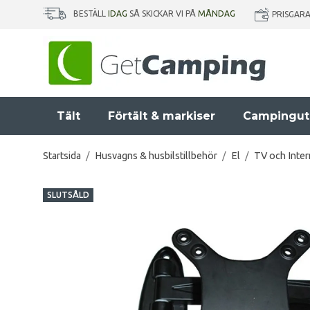
BESTÄLL
IDAG
SÅ SKICKAR VI PÅ
MÅNDAG
PRISGAR
Tält
Förtält & markiser
Campingut
Startsida
/
Husvagns & husbilstillbehör
/
El
/
TV och Inter
SLUTSÅLD