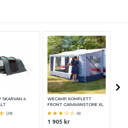
P SKARVAN 4
WECAMP KOMPLETT
HOL
ÄLT
FRONT CARAVANSTORE XL
(28)
(6)
1 905 kr
999