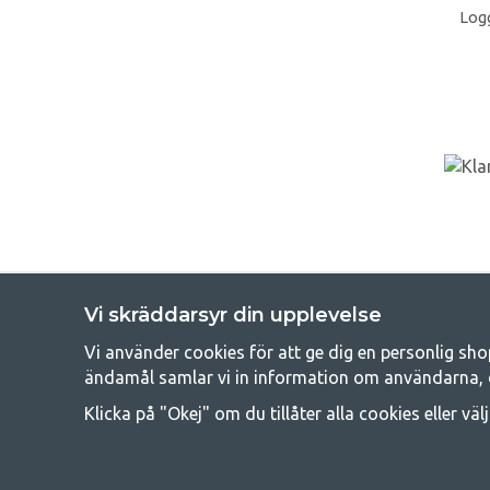
Logg
Vi skräddarsyr din upplevelse
Vi använder cookies för att ge dig en personlig sho
Get
ändamål samlar vi in information om användarna, 
Att campa kan antingen vara en livsstil eller ett sätt att samla fam
Klicka på "Okej" om du tillåter alla cookies eller väl
råd med att campa så därför erbjuder vi riktigt bra priser
campingutrustningen gälland