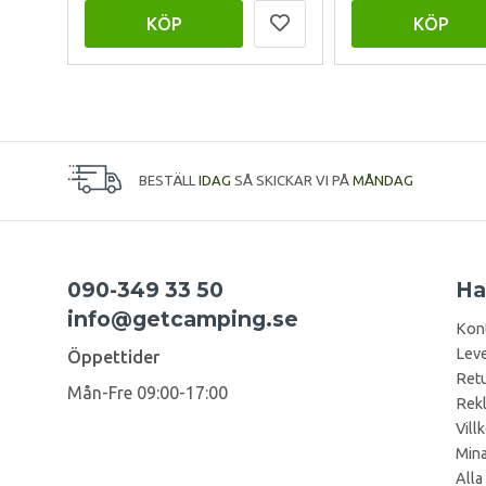
KÖP
KÖP
BESTÄLL
IDAG
SÅ SKICKAR VI PÅ
MÅNDAG
090-349 33 50
Ha
info@getcamping.se
Kon
Leve
Öppettider
Retu
Mån-Fre 09:00-17:00
Rek
Vill
Mina
Alla