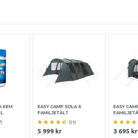
A KEM
EASY CAMP SOLA 6
EASY CAM
EL
FAMILJETÄLT
FAMILJET
7)
(21)
5 999 kr
3 695 kr