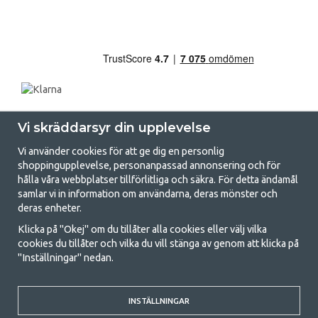
Vi skräddarsyr din upplevelse
Vi använder cookies för att ge dig en personlig
shoppingupplevelse, personanpassad annonsering och för
hålla våra webbplatser tillförlitliga och säkra. För detta ändamål
samlar vi in information om användarna, deras mönster och
GetCamping.se - Din butik för camping
deras enheter.
och uteliv
Klicka på "Okej" om du tillåter alla cookies eller välj vilka
cookies du tillåter och vilka du vill stänga av genom att klicka på
Att campa kan antingen vara en livsstil eller ett sätt att samla familjen
"Inställningar" nedan.
för ett gemensamt äventyr. Oavsett vilken kategori du tillhör hittar du
allt du behöver av campingtillbehör hos oss. Vi tycker att alla ska ha råd
med att campa så därför erbjuder vi riktigt bra priser på familjetält,
husvagnstält och all annan utrustning för camping och friluftsliv. Vårt
INSTÄLLNINGAR
mål är att i varje priskategori erbjuda den bästa campingutrustningen