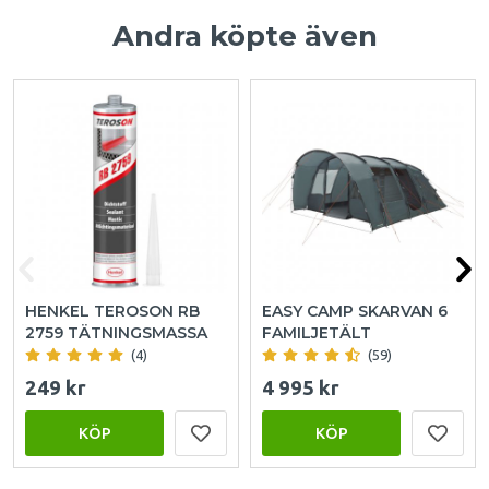
Andra köpte även
HENKEL TEROSON RB
EASY CAMP SKARVAN 6
2759 TÄTNINGSMASSA
FAMILJETÄLT
(4)
(59)
249 kr
4 995 kr
KÖP
KÖP