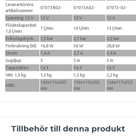
Leverantörens
07073B02-
07073A02-
07073-02-
artikelnummer:
Spänning: 12 V
12 V
12 V
12 V
Flödeskapacitet:
7 l/min
10 l/min
13 l/min
7,0 l/min
Frånslagstryck
1,5 bar
2,1 bar
2,2 bar
Förbrukning (W):
16,8 W
36 W
28,8 W
Ström:
1,4 A
2,7 A
2,4 A
Sugdjup:
5
5 m
5 m
Tappställen:
Ca 3
Ca 4
Ca 5
Vikt: 1,5 kg
1,3 kg
1,3 kg
2,2 kg
136x115x205
136x115x205
136x117x235
Mått:
mm
mm
mm
Tillbehör till denna produkt