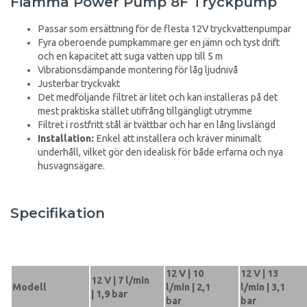
Fiamma Power Pump 8F Tryckpump
Passar som ersättning för de flesta 12V tryckvattenpumpar
Fyra oberoende pumpkammare ger en jämn och tyst drift
och en kapacitet att suga vatten upp till 5 m
Vibrationsdämpande montering för låg ljudnivå
Justerbar tryckvakt
Det medföljande filtret är litet och kan installeras på det
mest praktiska stället utifrång tillgängligt utrymme
Filtret i rostfritt stål är tvättbar och har en lång livslängd
Installation:
Enkel att installera och kräver minimalt
underhåll, vilket gör den idealisk för både erfarna och nya
husvagnsägare.
Specifikation
12 V | 10
12 V | 13
12 V | 7 l/min
Modell
l/min | 2,1
l/min | 3,1
| 1,9 bar
bar
bar