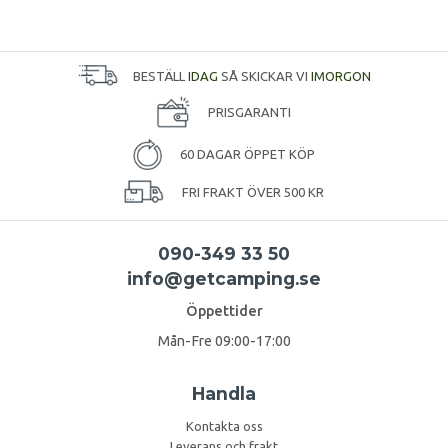
BESTÄLL
IDAG
SÅ SKICKAR VI
IMORGON
PRISGARANTI
60 DAGAR ÖPPET KÖP
FRI FRAKT ÖVER 500 KR
090-349 33 50
info@getcamping.se
Öppettider
Mån-Fre 09:00-17:00
Handla
Kontakta oss
Leverans och frakt