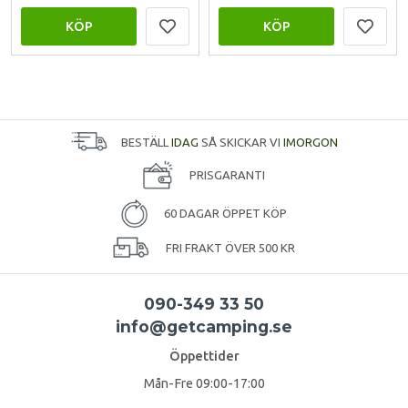
KÖP
KÖP
BESTÄLL
IDAG
SÅ SKICKAR VI
IMORGON
PRISGARANTI
60 DAGAR ÖPPET KÖP
FRI FRAKT ÖVER 500 KR
090-349 33 50
info@getcamping.se
Öppettider
Mån-Fre 09:00-17:00