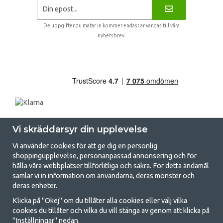
De uppgifter du matar in kommer endast användas till våra
nyhetsbrev.
Vi skräddarsyr din upplevelse
Vi använder cookies för att ge dig en personlig
shoppingupplevelse, personanpassad annonsering och för
hålla våra webbplatser tillförlitliga och säkra. För detta ändamål
samlar vi in information om användarna, deras mönster och
GetCamping.se - Din butik för camping
deras enheter.
och uteliv
Klicka på "Okej" om du tillåter alla cookies eller välj vilka
cookies du tillåter och vilka du vill stänga av genom att klicka på
Att campa kan antingen vara en livsstil eller ett sätt att samla familjen
"Inställningar" nedan.