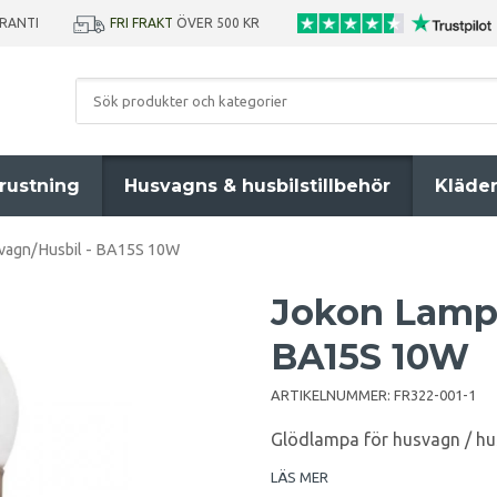
ARANTI
FRI FRAKT
ÖVER 500 KR
rustning
Husvagns & husbilstillbehör
Kläde
vagn/Husbil - BA15S 10W
Jokon Lampa
BA15S 10W
ARTIKELNUMMER:
FR322-001-1
Glödlampa för husvagn / hu
LÄS MER