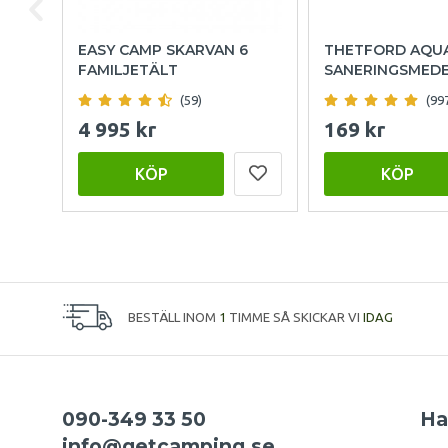
EASY CAMP SKARVAN 6
THETFORD AQU
FAMILJETÄLT
SANERINGSMED
(59)
(99
4 995 kr
169 kr
KÖP
KÖP
BESTÄLL INOM
1
TIMME SÅ SKICKAR VI
IDAG
090-349 33 50
Ha
info@getcamping.se