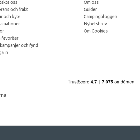
takta oss
Om oss
rans och frakt
Guider
r och byte
Campingbloggen
lamationer
Nyhetsbrev
kor
Om Cookies
 favoriter
 kampanjer och fynd
a in