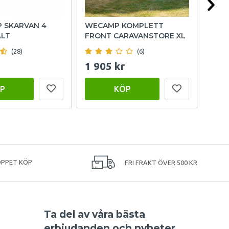
P SKARVAN 4
WECAMP KOMPLETT
HOL
ÄLT
FRONT CARAVANSTORE XL
(28)
(6)
1 905 kr
999
P
KÖP
ÖPPET KÖP
FRI FRAKT ÖVER 500 KR
Ta del av våra bästa
erbjudanden och nyheter