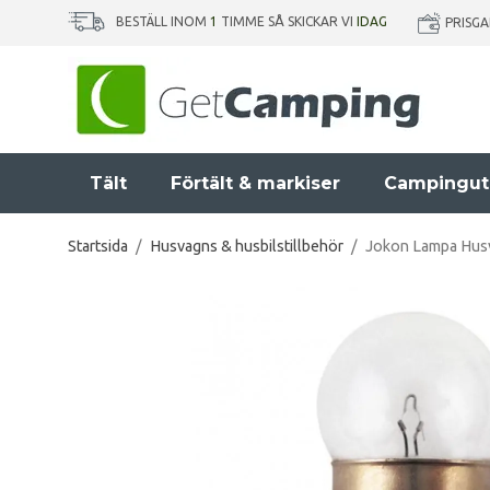
BESTÄLL INOM
1
TIMME SÅ SKICKAR VI
IDAG
PRISG
Tält
Förtält & markiser
Campingut
Startsida
/
Husvagns & husbilstillbehör
/
Jokon Lampa Hus