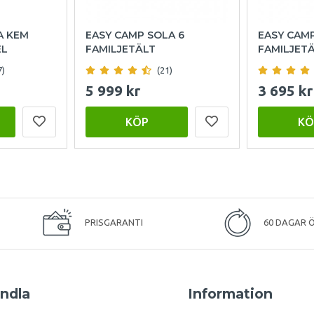
A KEM
EASY CAMP SOLA 6
EASY CAM
EL
FAMILJETÄLT
FAMILJET
7)
(21)
5 999 kr
3 695 kr
KÖP
KÖ
PRISGARANTI
60 DAGAR 
ndla
Information