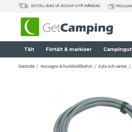
BESTÄLL
IDAG
SÅ SKICKAR VI PÅ
MÅNDAG
PRISGAR
Tält
Förtält & markiser
Campingut
Startsida
/
Husvagns & husbilstillbehör
/
Kyla och värme
/