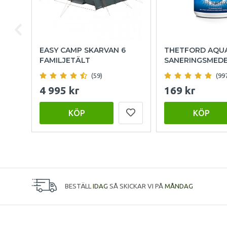
EASY CAMP SKARVAN 6
THETFORD AQU
FAMILJETÄLT
SANERINGSMED
(59)
(99
4 995 kr
169 kr
KÖP
KÖP
BESTÄLL
IDAG
SÅ SKICKAR VI PÅ
MÅNDAG