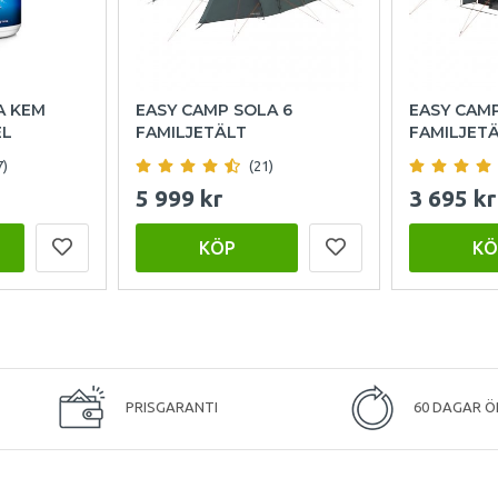
A KEM
EASY CAMP SOLA 6
EASY CAM
EL
FAMILJETÄLT
FAMILJET
7)
(21)
5 999 kr
3 695 kr
KÖP
KÖ
PRISGARANTI
60 DAGAR Ö