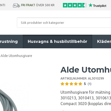
ANTI
FRI FRAKT
ÖVER 500 KR
rustning
Husvagns & husbilstillbehör
Kläde
Alde Utomhusgivare
Alde Utomh
ARTIKELNUMMER:
AL3010299
5
(1)
Utomhusgivare för mätning
3010213, 3010413, 3010613
Compact 3020 (kopplas direk