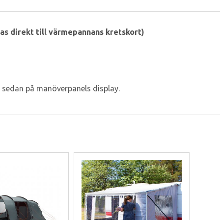
s direkt till värmepannans kretskort)
s sedan på manöverpanels display.