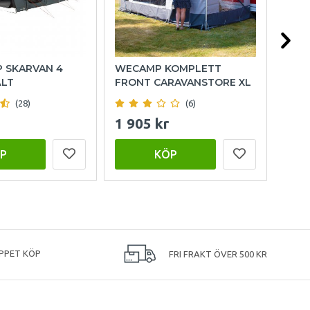
P SKARVAN 4
WECAMP KOMPLETT
HOL
ÄLT
FRONT CARAVANSTORE XL
(28)
(6)
1 905 kr
999
P
KÖP
PPET KÖP
FRI FRAKT ÖVER 500 KR