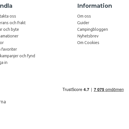
ndla
Information
takta oss
Om oss
rans och frakt
Guider
r och byte
Campingbloggen
lamationer
Nyhetsbrev
kor
Om Cookies
 favoriter
 kampanjer och fynd
a in