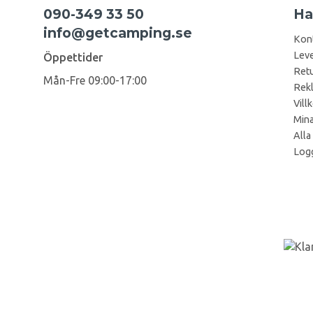
090-349 33 50
Ha
info@getcamping.se
Kon
Leve
Öppettider
Retu
Mån-Fre 09:00-17:00
Rek
Vill
Mina
Alla
Logg