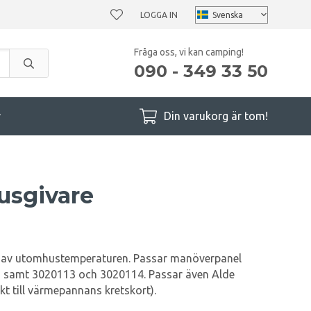
LOGGA IN
Fråga oss, vi kan camping!
090 - 349 33 50
r
Din varukorg är tom!
usgivare
 av utomhustemperaturen. Passar manöverpanel
 samt 3020113 och 3020114. Passar även Alde
t till värmepannans kretskort).