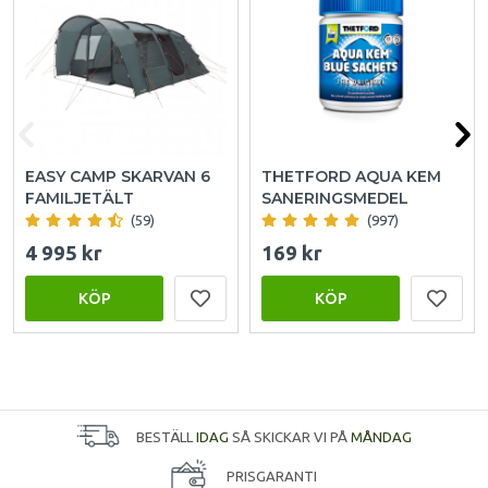
EASY CAMP SKARVAN 6
THETFORD AQUA KEM
FAMILJETÄLT
SANERINGSMEDEL
(59)
(997)
4 995 kr
169 kr
KÖP
KÖP
BESTÄLL
IDAG
SÅ SKICKAR VI PÅ
MÅNDAG
PRISGARANTI