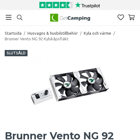
Startsida
/
Husvagns & husbilstillbehör
/
Kyla och värme
/
Brunner Vento NG 92 Kylskåpsfläkt
SLUTSÅLD
Brunner Vento NG 92