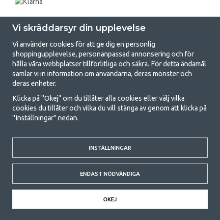
Vi skräddarsyr din upplevelse
Vi använder cookies för att ge dig en personlig
shoppingupplevelse, personanpassad annonsering och för
hålla våra webbplatser tillförlitliga och säkra. För detta ändamål
samlar vi in information om användarna, deras mönster och
GetCamping.se - Din butik för camping
deras enheter.
och uteliv
Klicka på "Okej" om du tillåter alla cookies eller välj vilka
cookies du tillåter och vilka du vill stänga av genom att klicka på
Att campa kan antingen vara en livsstil eller ett sätt att samla familjen
"Inställningar" nedan.
för ett gemensamt äventyr. Oavsett vilken kategori du tillhör hittar du
allt du behöver av campingtillbehör hos oss. Vi tycker att alla ska ha råd
med att campa så därför erbjuder vi riktigt bra priser på familjetält,
husvagnstält och all annan utrustning för camping och friluftsliv. Vårt
INSTÄLLNINGAR
mål är att i varje priskategori erbjuda den bästa campingutrustningen
gällande kvalitet och funktionalitet. Ta gärna kontakt med oss om det
ENDAST NÖDVÄNDIGA
är något du saknar eller vill veta mer om.
© 2020 GetCamping. All rights reserved.
OKEJ