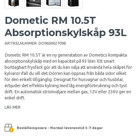
Dometic RM 10.5T
Absorptionskylskåp 93L
ARTIKELNUMMER:
DO9600027098
Dometic RM 10.5T är en ny generatation av Dometics kompakta
absorptionskylskåp med en kapacitet på 93 liter. Ett smart
borttagbart frysfack gör att du kan välja att använda hela skåpet för
kylvaror ifall du vill det.Dörren kan öppnas från båda sidor vilket
för den enkelt tillgänglig. Designat för husvagnar och husbilar,
erbjuder det effektiv kylning med låg energiförbrukning och tyst
drift. En automatisk strömväljare mellan gas, 12V eller 230V ger en
enkel drift.
LÄS MER
Beställningsvara - Normal leveranstid 5-7 dagar