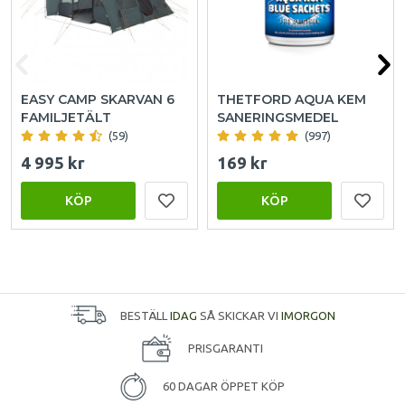
EASY CAMP SKARVAN 6
THETFORD AQUA KEM
FAMILJETÄLT
SANERINGSMEDEL
(59)
(997)
4 995 kr
169 kr
KÖP
KÖP
BESTÄLL
IDAG
SÅ SKICKAR VI
IMORGON
PRISGARANTI
60 DAGAR ÖPPET KÖP