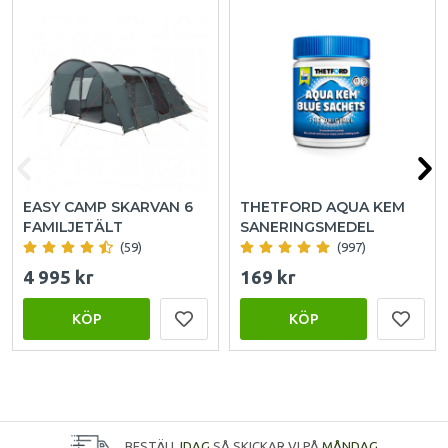
EASY CAMP SKARVAN 6
THETFORD AQUA KEM
FAMILJETÄLT
SANERINGSMEDEL
(59)
(997)
4 995 kr
169 kr
KÖP
KÖP
BESTÄLL
IDAG
SÅ SKICKAR VI PÅ
MÅNDAG