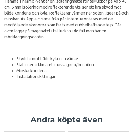
Fiamma Thermo-vent är en isoleringmatta för takluckor på 40 x 40
cm. 6 mm isolering med reflekterande yta ger ett bra skydd mot
både kondens och kyla. Reflekterar värmen när solen ligger på och
minskar utsläpp av värme från på vintern. Monteras med de
medföljande skenorna som fästs med dubbelhäftande tejp. Går
även lägga på myggnätet i takluckan i de fall man har en
mörkläggningsgardin.
Skyddar mot både kyla och värme
Stabiliserar klimatet i husvagnen/husbilen
Minska kondens
Installationskitt ingår
Andra köpte även