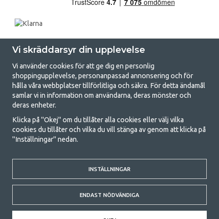
Vi skräddarsyr din upplevelse
Vi använder cookies för att ge dig en personlig
shoppingupplevelse, personanpassad annonsering och för
hålla våra webbplatser tillförlitliga och säkra. För detta ändamål
samlar vi in information om användarna, deras mönster och
GetCamping.se - Din butik för camping
deras enheter.
och uteliv
Klicka på "Okej" om du tillåter alla cookies eller välj vilka
cookies du tillåter och vilka du vill stänga av genom att klicka på
Att campa kan antingen vara en livsstil eller ett sätt att samla familjen
"Inställningar" nedan.
för ett gemensamt äventyr. Oavsett vilken kategori du tillhör hittar du
allt du behöver av campingtillbehör hos oss. Vi tycker att alla ska ha råd
med att campa så därför erbjuder vi riktigt bra priser på familjetält,
husvagnstält och all annan utrustning för camping och friluftsliv. Vårt
INSTÄLLNINGAR
mål är att i varje priskategori erbjuda den bästa campingutrustningen
gällande kvalitet och funktionalitet. Ta gärna kontakt med oss om det
ENDAST NÖDVÄNDIGA
är något du saknar eller vill veta mer om.
© 2020 GetCamping. All rights reserved.