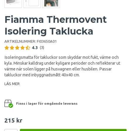
Fiamma Thermovent
Isolering Taklucka
ARTIKELNUMMER:
FI03650A01
4.3
(3)
Isoleringsmatta för takluckor som skyddar mot fukt, värme och
kyla. Minskar kalldrag under kyligare perioder och reflekterar ut
värme när solen ligger på husvagnen eller husbilen. Passar
takluckor med inbyggnadsmått 40x40 cm.
LÄS MER
Finns i lager för omgående leverans
215 kr