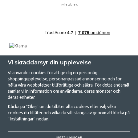
nyhetsbrev.
Vi skräddarsyr din upplevelse
Vi använder cookies för att ge dig en personlig
shoppingupplevelse, personanpassad annonsering och för
hålla våra webbplatser tillförlitliga och säkra. För detta ändamål
samlar vi in information om användarna, deras mönster och
GetCamping.se - Din butik för camping
deras enheter.
och uteliv
Klicka på "Okej" om du tillåter alla cookies eller välj vilka
cookies du tillåter och vilka du vill stänga av genom att klicka på
Att campa kan antingen vara en livsstil eller ett sätt att samla familjen
"Inställningar" nedan.
för ett gemensamt äventyr. Oavsett vilken kategori du tillhör hittar du
allt du behöver av campingtillbehör hos oss. Vi tycker att alla ska ha råd
med att campa så därför erbjuder vi riktigt bra priser på familjetält,
husvagnstält och all annan utrustning för camping och friluftsliv. Vårt
INSTÄLLNINGAR