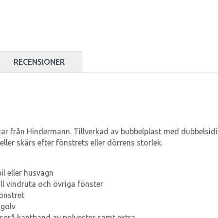
RECENSIONER
rrar från Hindermann. Tillverkad av bubbelplast med dubbelsi
ller skärs efter fönstrets eller dörrens storlek.
l eller husvagn
ll vindruta och övriga fönster
önstret
 golv
sgrå kantband av polyester samt extra