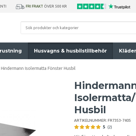
ANTI
FRI FRAKT
ÖVER 500 KR
rustning
Husvagns & husbilstillbehör
Kläde
Hindermann Isolermatta Fönster Husbil
Hinderman
Isolermatta
Husbil
ARTIKELNUMMER:
FR7353-7405
5
(2)