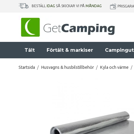
BESTÄLL
IDAG
SÅ SKICKAR VI PÅ
MÅNDAG
PRISGAR
Tält
Förtält & markiser
Campingut
Startsida
/
Husvagns & husbilstillbehör
/
Kyla och värme
/