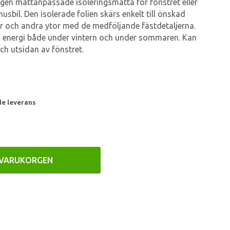
 egen måttanpassade isoleringsmatta för fönstret eller
usbil. Den isolerade folien skärs enkelt till önskad
er och andra ytor med de medföljande fästdetaljerna.
 energi både under vintern och under sommaren. Kan
h utsidan av fönstret.
de leverans
 VARUKORGEN