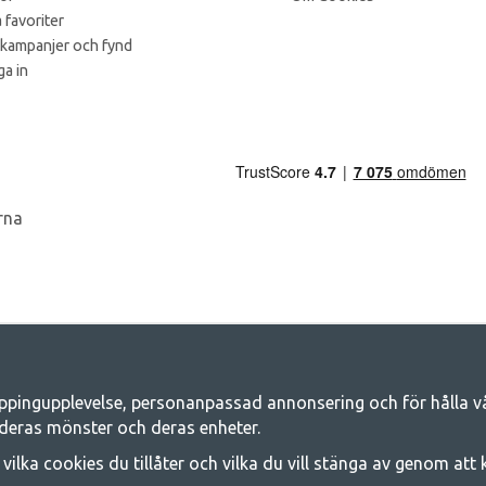
 favoriter
 kampanjer och fynd
a in
ppingupplevelse, personanpassad annonsering och för hålla våra
Camping.se - Din butik för camping och ut
deras mönster och deras enheter.
iljen för ett gemensamt äventyr. Oavsett vilken kategori du tillhör hittar du a
j vilka cookies du tillåter och vilka du vill stänga av genom att
 på familjetält, husvagnstält och all annan utrustning för camping och frilufts