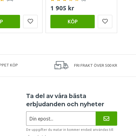
1 905 kr
15 
P
KÖP
PPET KÖP
FRI FRAKT ÖVER 500 KR
Ta del av våra bästa
erbjudanden och nyheter
De uppgifter du matar in kommer endast användas till