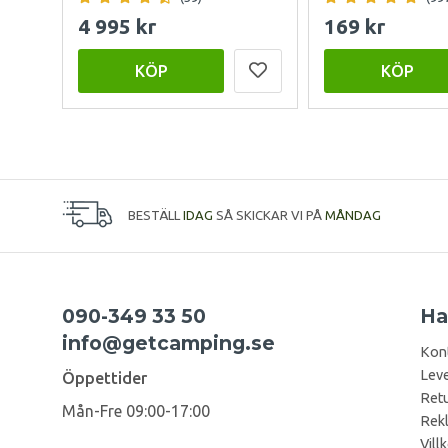
4 995 kr
169 kr
KÖP
KÖP
BESTÄLL
IDAG
SÅ SKICKAR VI PÅ
MÅNDAG
090-349 33 50
Ha
info@getcamping.se
Kon
Leve
Öppettider
Retu
Mån-Fre 09:00-17:00
Rek
Vill