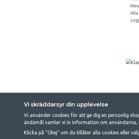
Mina
Alla
Logg
Vi skräddarsyr din upplevelse
Vi använder cookies för att ge dig en personlig sho
Get
ändamål samlar vi in information om användarna, 
Att campa kan antingen vara en livsstil eller ett sätt att samla fam
Klicka på "Okej" om du tillåter alla cookies eller väl
råd med att campa så därför erbjuder vi riktigt bra priser