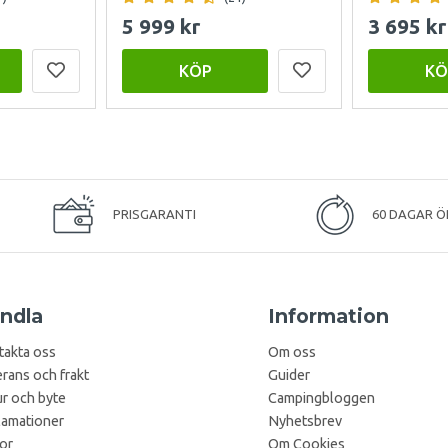
5 999 kr
3 695 kr
KÖP
KÖ
PRISGARANTI
60 DAGAR Ö
ndla
Information
takta oss
Om oss
rans och frakt
Guider
r och byte
Campingbloggen
lamationer
Nyhetsbrev
kor
Om Cookies