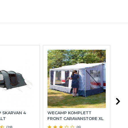
P SKARVAN 4
WECAMP KOMPLETT
OUT
ÄLT
FRONT CARAVANSTORE XL
FAM
(28)
(6)