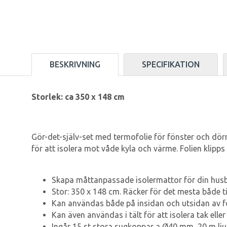
BESKRIVNING
SPECIFIKATION
Storlek: ca 350 x 148 cm
Gör-det-själv-set med termofolie för fönster och dö
för att isolera mot våde kyla och värme. Folien klipps e
Skapa måttanpassade isolermattor för din husbi
Stor: 350 x 148 cm. Räcker för det mesta både ti
Kan användas både på insidan och utsidan av f
Kan även användas i tält för att isolera tak eller
Ingår 15 st stora sugkoppar a Ø40 mm, 20 m lju