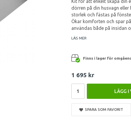
Kit för att enkelt skapa din
dörren på din husvagn eller h
storlek och fästas på fönst
Ökar komforten och spar på
användas både på insidan oc
LÄS MER
Finns i lager för omgåen
1 695 kr
LÄGG I
SPARA SOM FAVORIT