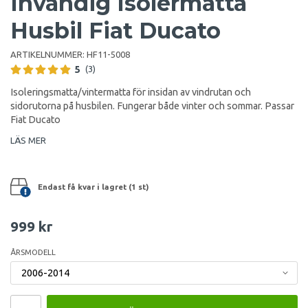
Invändig Isolermatta
Husbil Fiat Ducato
ARTIKELNUMMER:
HF11-5008
5
(3)
Isoleringsmatta/vintermatta för insidan av vindrutan och
sidorutorna på husbilen. Fungerar både vinter och sommar. Passar
Fiat Ducato
LÄS MER
Endast få kvar i lagret (1 st)
999 kr
ÅRSMODELL