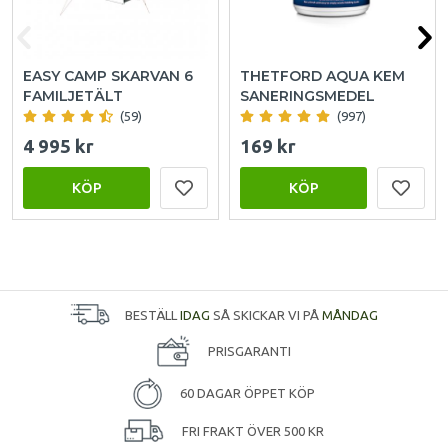
EASY CAMP SKARVAN 6
THETFORD AQUA KEM
FAMILJETÄLT
SANERINGSMEDEL
(59)
(997)
4 995 kr
169 kr
KÖP
KÖP
BESTÄLL
IDAG
SÅ SKICKAR VI PÅ
MÅNDAG
PRISGARANTI
60 DAGAR ÖPPET KÖP
FRI FRAKT ÖVER 500 KR