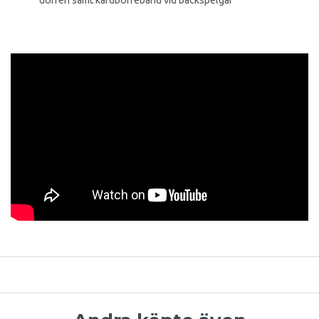
dörren samt kardborreband vid backspelgar