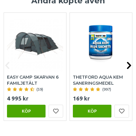
Andra köpte även
EASY CAMP SKARVAN 6
THETFORD AQUA KEM
FAMILJETÄLT
SANERINGSMEDEL
(59)
(997)
4 995 kr
169 kr
KÖP
KÖP