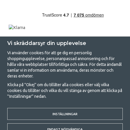
Vi skräddarsyr din upplevelse
Vi använder cookies för att ge dig en personlig
shoppingupplevelse, personanpassad annonsering och för
hålla våra webbplatser tillförlitliga och säkra. För detta ändamål
samlar vi in information om användarna, deras mönster och
GetCamping.se - Din butik för camping
deras enheter.
och uteliv
Klicka på "Okej" om du tillåter alla cookies eller välj vilka
cookies du tillåter och vilka du vill stänga av genom att klicka på
Att campa kan antingen vara en livsstil eller ett sätt att samla familjen
"Inställningar" nedan.
för ett gemensamt äventyr. Oavsett vilken kategori du tillhör hittar du
allt du behöver av campingtillbehör hos oss. Vi tycker att alla ska ha råd
med att campa så därför erbjuder vi riktigt bra priser på familjetält,
husvagnstält och all annan utrustning för camping och friluftsliv. Vårt
INSTÄLLNINGAR
mål är att i varje priskategori erbjuda den bästa campingutrustningen
gällande kvalitet och funktionalitet. Ta gärna kontakt med oss om det
ENDAST NÖDVÄNDIGA
är något du saknar eller vill veta mer om.