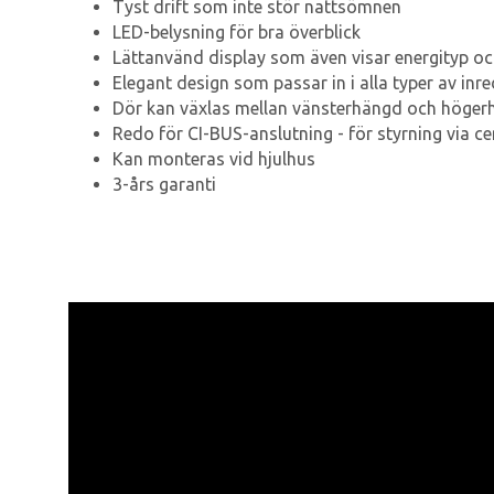
Tyst drift som inte stör nattsömnen
LED-belysning för bra överblick
Lättanvänd display som även visar energityp och
Elegant design som passar in i alla typer av inr
Dör kan växlas mellan vänsterhängd och höger
Redo för CI-BUS-anslutning - för styrning via ce
Kan monteras vid hjulhus
3-års garanti