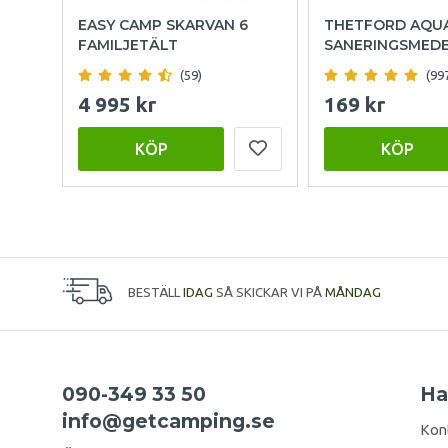
EASY CAMP SKARVAN 6
THETFORD AQU
FAMILJETÄLT
SANERINGSMED
(59)
(99
4 995 kr
169 kr
KÖP
KÖP
BESTÄLL
IDAG
SÅ SKICKAR VI PÅ
MÅNDAG
090-349 33 50
Ha
info@getcamping.se
Kon