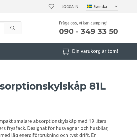
LOGGA IN
Fråga oss, vi kan camping!
090 - 349 33 50
r
Din varukorg är tom!
sorptionskylskåp 81L
mpakt smalare absorptionskylskåp med 19 liters
iters frysfack. Designat för husvagnar och husbilar,
 med låg energiförbrukning och tyst drift. En