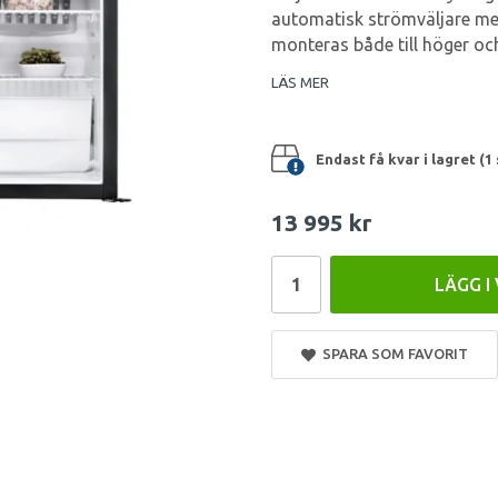
automatisk strömväljare mell
monteras både till höger och
LÄS MER
Endast få kvar i lagret (1 
13 995 kr
LÄGG I
SPARA SOM FAVORIT