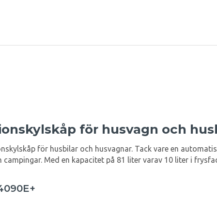
ionskylskåp för husvagn och husb
nskylskåp för husbilar och husvagnar. Tack vare en automatis
mpingar. Med en kapacitet på 81 liter varav 10 liter i frysfack 
N4090E+