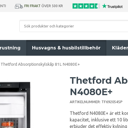
ANTI
FRI FRAKT
ÖVER 500 KR
rustning
Husvagns & husbilstillbehör
Kläde
Thetford Absorptionskylskåp 81L N4080E+
Thetford Ab
N4080E+
ARTIKELNUMMER:
TF692054SP
Thetford N4080E+ är ett ko
kapacitet, inklusive ett 10 l
erbjuder det effektiv kylning