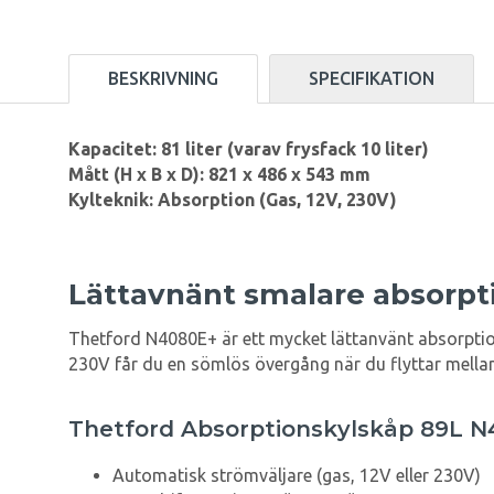
BESKRIVNING
SPECIFIKATION
Kapacitet: 81 liter (varav frysfack 10 liter)
Mått (H x B x D): 821 x 486 x 543 mm
Kylteknik: Absorption (Gas, 12V, 230V)
Lättavnänt smalare absorpt
Thetford N4080E+ är ett mycket lättanvänt absorptio
230V får du en sömlös övergång när du flyttar mellan ca
Thetford Absorptionskylskåp 89L 
Automatisk strömväljare (gas, 12V eller 230V)