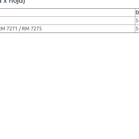
 x höjd)
D
5
RM 7271 / RM 7275
5