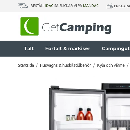
BESTÄLL
IDAG
SÅ SKICKAR VI PÅ
MÅNDAG
PRISGAR
Tält
Förtält & markiser
Campingut
Startsida
/
Husvagns & husbilstillbehör
/
Kyla och värme
/