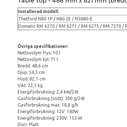
Table top - 486 mm x 821 mm (bredd
Installerad modell
Thetford N80 1P / N80 2E / N3080-E
Dometic RM 6270 / RM 6271 / RM 6275 / RM 7270 / 
Övriga specifikationer:
Nettovolym frys: 10 l
Nettovolym kyl: 71 l
Bredd: 48,6 cm
Djup: 54,3 cm
Höjd: 82,1 cm
Vikt: 22,5 kg
Energiförbrukning: 2,4 kW/24t
Gasförbrukning (snitt): 300 g/24t
Gasförbrukning max: 18,8 g/h
Energiförbrukning: 12V: 140W
Energiförbrukning: 230V: 153 W
Dörr: Platt