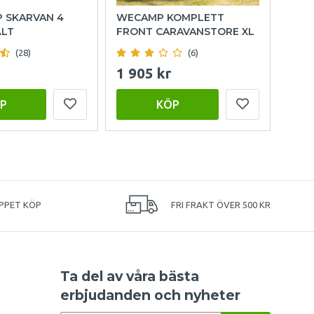
P SKARVAN 4
WECAMP KOMPLETT
HOL
ÄLT
FRONT CARAVANSTORE XL
(28)
(6)
1 905 kr
999
P
KÖP
PPET KÖP
FRI FRAKT ÖVER 500 KR
Ta del av våra bästa
erbjudanden och nyheter