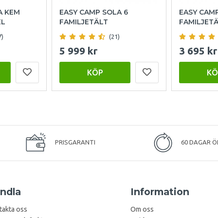
A KEM
EASY CAMP SOLA 6
EASY CAM
EL
FAMILJETÄLT
FAMILJET
7)
(21)
5 999 kr
3 695 kr
KÖP
KÖ
PRISGARANTI
60 DAGAR Ö
ndla
Information
takta oss
Om oss