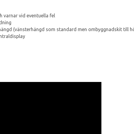
 varnar vid eventuella fel
edning
hängd (vänsterhängd som standard men ombyggnadskit till hö
ntraldisplay