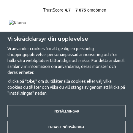
Vi skräddarsyr din upplevelse
Vi använder cookies för att ge dig en personlig
shoppingupplevelse, personanpassad annonsering och för
hålla våra webbplatser tillförlitliga och säkra. För detta ändamål
samlar vi in information om användarna, deras mönster och
GetCamping.se - Din butik för camping
deras enheter.
och uteliv
Klicka på "Okej" om du tillåter alla cookies eller välj vilka
cookies du tillåter och vilka du vill stänga av genom att klicka på
Att campa kan antingen vara en livsstil eller ett sätt att samla familjen
"Inställningar" nedan.
för ett gemensamt äventyr. Oavsett vilken kategori du tillhör hittar du
allt du behöver av campingtillbehör hos oss. Vi tycker att alla ska ha råd
med att campa så därför erbjuder vi riktigt bra priser på familjetält,
husvagnstält och all annan utrustning för camping och friluftsliv. Vårt
INSTÄLLNINGAR
mål är att i varje priskategori erbjuda den bästa campingutrustningen
gällande kvalitet och funktionalitet. Ta gärna kontakt med oss om det
ENDAST NÖDVÄNDIGA
är något du saknar eller vill veta mer om.