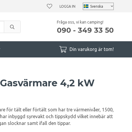
LOGGA IN
Fråga oss, vi kan camping!
090 - 349 33 50
r
Din varukorg är tom!
 Gasvärmare 4,2 kW
e för tält eller förtält som har tre värmenivåer, 1500,
r inbyggd syrevakt och tippskydd vilket innebär att
n slocknar samt ifall den tippar.