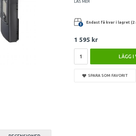
LÄS MER
Endast få kvar i lagret (2 
1 595 kr
LÄGG I
SPARA SOM FAVORIT