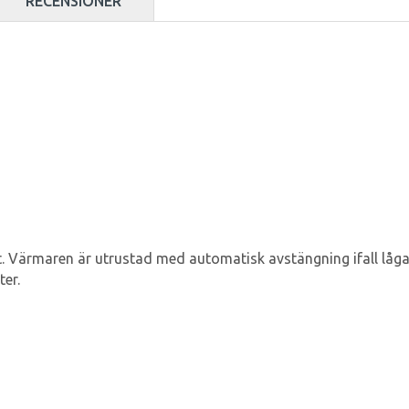
RECENSIONER
tält. Värmaren är utrustad med automatisk avstängning ifall lå
ter.