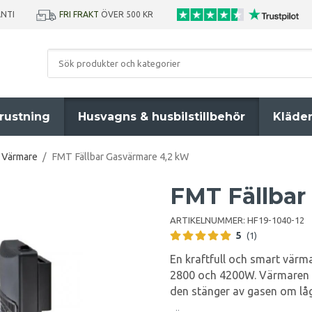
ANTI
FRI FRAKT
ÖVER 500 KR
rustning
Husvagns & husbilstillbehör
Kläde
Värmare
/
FMT Fällbar Gasvärmare 4,2 kW
FMT Fällbar
ARTIKELNUMMER:
HF19-1040-12
5
(1)
En kraftfull och smart värmar
2800 och 4200W. Värmaren ha
den stänger av gasen om låga