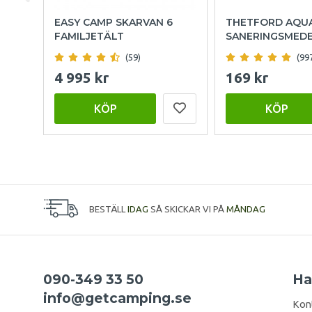
EASY CAMP SKARVAN 6
THETFORD AQU
FAMILJETÄLT
SANERINGSMED
(59)
(99
4 995 kr
169 kr
KÖP
KÖP
BESTÄLL
IDAG
SÅ SKICKAR VI PÅ
MÅNDAG
090-349 33 50
Ha
info@getcamping.se
Kon