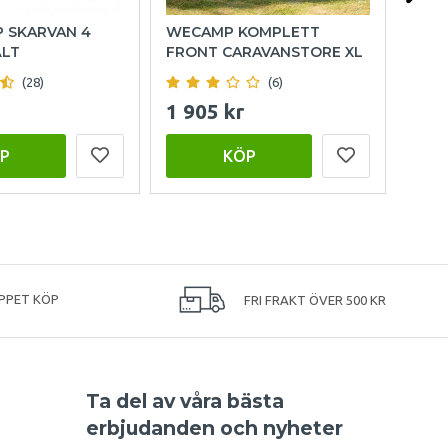
P SKARVAN 4
WECAMP KOMPLETT
HOL
ÄLT
FRONT CARAVANSTORE XL
(28)
(6)
1 905 kr
999
P
KÖP
PPET KÖP
FRI FRAKT ÖVER 500 KR
Ta del av våra bästa
erbjudanden och nyheter