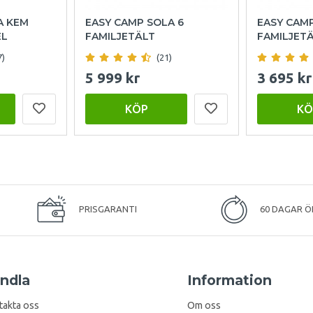
A KEM
EASY CAMP SOLA 6
EASY CAM
EL
FAMILJETÄLT
FAMILJET
7)
(21)
5 999 kr
3 695 kr
KÖP
KÖ
PRISGARANTI
60 DAGAR Ö
ndla
Information
takta oss
Om oss