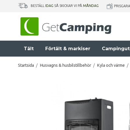
BESTÄLL
IDAG
SÅ SKICKAR VI PÅ
MÅNDAG
PRISGAR
Tält
Förtält & markiser
Campingut
Startsida
/
Husvagns & husbilstillbehör
/
Kyla och värme
/