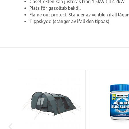
Gaseffekten kan justeras från 1.5kW till 4.2kW
Plats för gasoltub baktill
Flame out protect: Stänger av ventilen ifall låga
Tippskydd (stänger av ifall den tippas)