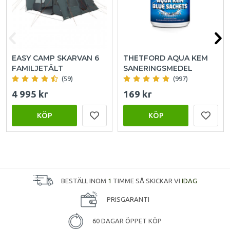
EASY CAMP SKARVAN 6
THETFORD AQUA KEM
FAMILJETÄLT
SANERINGSMEDEL
(59)
(997)
4 995 kr
169 kr
KÖP
KÖP
BESTÄLL INOM
1
TIMME SÅ SKICKAR VI
IDAG
PRISGARANTI
60 DAGAR ÖPPET KÖP