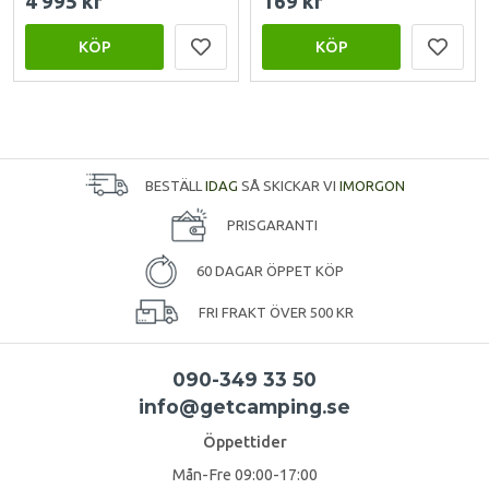
4 995 kr
169 kr
KÖP
KÖP
BESTÄLL
IDAG
SÅ SKICKAR VI
IMORGON
PRISGARANTI
60 DAGAR ÖPPET KÖP
FRI FRAKT ÖVER 500 KR
090-349 33 50
info@getcamping.se
Öppettider
Mån-Fre 09:00-17:00