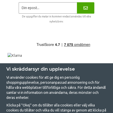
De uppgifter du matar in kommer endast användas till våra
nyhetsbrev.
Vi skräddarsyr din upplevelse
Vi använder cookies för att ge dig en personlig
shoppingupplevelse, personanpassad annonsering och för
hålla våra webbplatser tillförlitliga och säkra. För detta ändamål
samlar vi in information om användarna, deras mönster och
GetCamping.se - Din butik för camping
deras enheter.
och uteliv
Klicka på "Okej" om du tillåter alla cookies eller välj vilka
cookies du tillåter och vilka du vill stänga av genom att klicka på
Att campa kan antingen vara en livsstil eller ett sätt att samla familjen