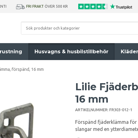
ANTI
FRI FRAKT
ÖVER 500 KR
rustning
Husvagns & husbilstillbehör
Kläde
lämma, förspänd, 16 mm
Lilie Fjäde
16 mm
ARTIKELNUMMER:
FR303-012-1
Förspänd fjäderklämma för v
slangar med en ytterdiamete