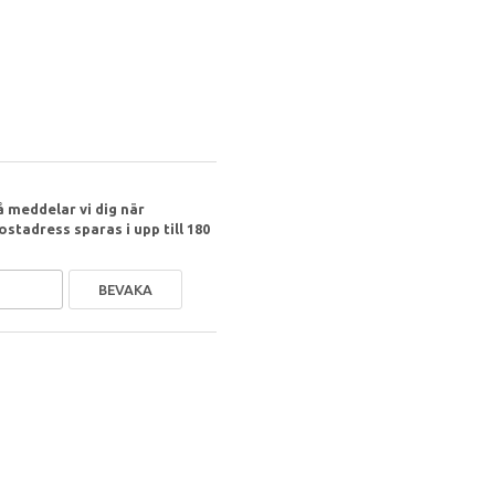
 meddelar vi dig när
ostadress sparas i upp till 180
BEVAKA