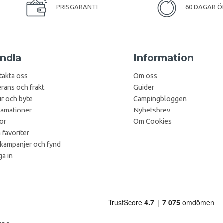
PRISGARANTI
60 DAGAR Ö
ndla
Information
takta oss
Om oss
rans och frakt
Guider
r och byte
Campingbloggen
lamationer
Nyhetsbrev
kor
Om Cookies
 favoriter
 kampanjer och fynd
a in