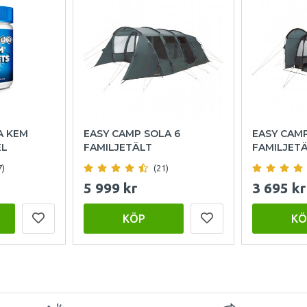
A KEM
EASY CAMP SOLA 6
EASY CAM
EL
FAMILJETÄLT
FAMILJET
7)
(21)
5 999 kr
3 695 kr
KÖP
KÖ