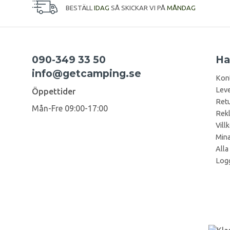
BESTÄLL
IDAG
SÅ SKICKAR VI PÅ
MÅNDAG
090-349 33 50
Ha
info@getcamping.se
Kon
Leve
Öppettider
Retu
Mån-Fre 09:00-17:00
Rek
Vill
Mina
Alla
Logg