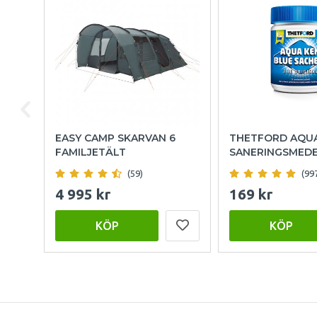
EASY CAMP SKARVAN 6
THETFORD AQU
FAMILJETÄLT
SANERINGSMED
(59)
(99
4 995 kr
169 kr
KÖP
KÖP