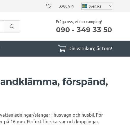
LOGGA IN
Fråga oss, vi kan camping!
090 - 349 33 50
r
Din varukorg är tom!
rbandklämma, förspänd,
attenledningar/slangar i husvagn och husbil. För
r på 16 mm. Perfekt för skarvar och kopplingar.