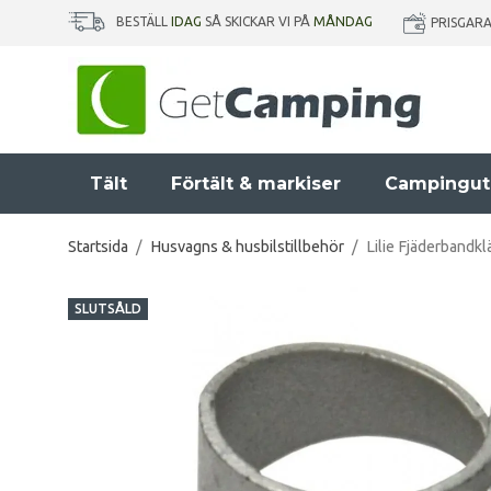
BESTÄLL
IDAG
SÅ SKICKAR VI PÅ
MÅNDAG
PRISGAR
Tält
Förtält & markiser
Campingut
Startsida
/
Husvagns & husbilstillbehör
/
Lilie Fjäderbandk
SLUTSÅLD