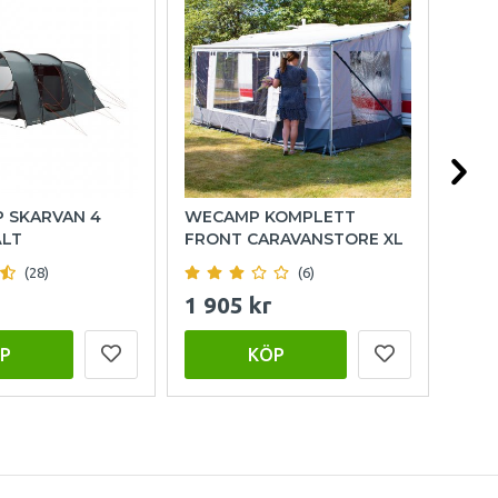
P SKARVAN 4
WECAMP KOMPLETT
OUT
ÄLT
FRONT CARAVANSTORE XL
FAM
(28)
(6)
1 905 kr
15 
P
KÖP