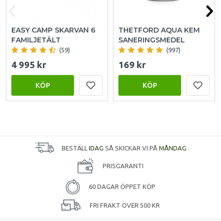
EASY CAMP SKARVAN 6
THETFORD AQUA KEM
FAMILJETÄLT
SANERINGSMEDEL
(59)
(997)
4 995 kr
169 kr
KÖP
KÖP
BESTÄLL
IDAG
SÅ SKICKAR VI PÅ
MÅNDAG
PRISGARANTI
60 DAGAR ÖPPET KÖP
FRI FRAKT ÖVER 500 KR