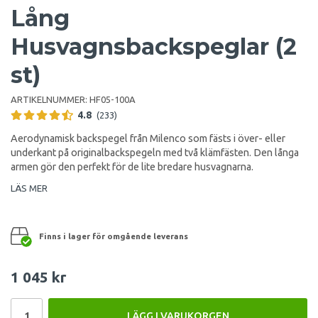
Lång
Husvagnsbackspeglar (2
st)
ARTIKELNUMMER:
HF05-100A
4.8
(233)
Aerodynamisk backspegel från Milenco som fästs i över- eller
underkant på originalbackspegeln med två klämfästen. Den långa
armen gör den perfekt för de lite bredare husvagnarna.
LÄS MER
Finns i lager för omgående leverans
1 045 kr
LÄGG I VARUKORGEN