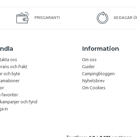
PRISGARANTI
60 DAGAR Ö
ndla
Information
takta oss
Om oss
rans och frakt
Guider
r och byte
Campingbloggen
lamationer
Nyhetsbrev
kor
Om Cookies
 favoriter
 kampanjer och fynd
a in