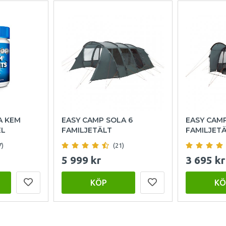
A KEM
EASY CAMP SOLA 6
EASY CAM
EL
FAMILJETÄLT
FAMILJET
7)
(21)
5 999 kr
3 695 kr
KÖP
KÖ