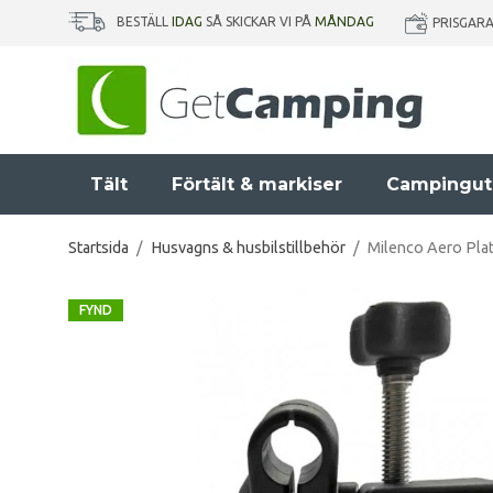
BESTÄLL
IDAG
SÅ SKICKAR VI PÅ
MÅNDAG
PRISGAR
Tält
Förtält & markiser
Campingut
Startsida
/
Husvagns & husbilstillbehör
/
Milenco Aero Plat
FYND