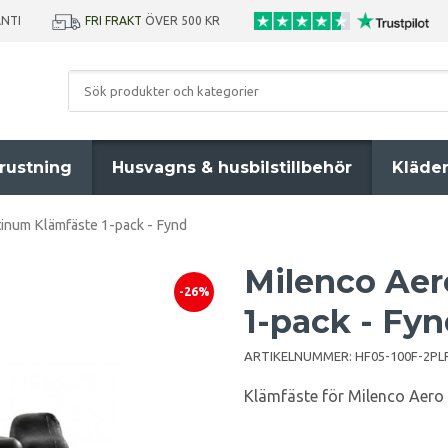
ANTI
FRI FRAKT
ÖVER 500 KR
rustning
Husvagns & husbilstillbehör
Kläde
inum Klämfäste 1-pack - Fynd
Milenco Aer
-26%
1-pack - Fy
ARTIKELNUMMER:
HF05-100F-2PL
Klämfäste för Milenco Aero 