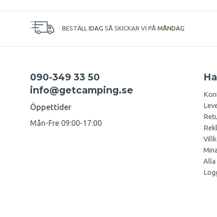
BESTÄLL
IDAG
SÅ SKICKAR VI PÅ
MÅNDAG
090-349 33 50
Ha
info@getcamping.se
Kon
Leve
Öppettider
Retu
Mån-Fre 09:00-17:00
Rek
Vill
Mina
Alla
Logg