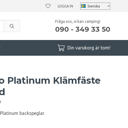
LOGGA IN
Fråga oss, vi kan camping!
090 - 349 33 50
r
Din varukorg är tom!
o Platinum Klämfäste
nd
R
Platinum backspeglar.