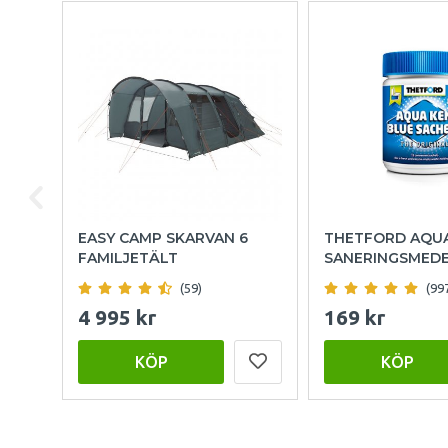
EASY CAMP SKARVAN 6
THETFORD AQU
FAMILJETÄLT
SANERINGSMED
(59)
(99
4 995 kr
169 kr
KÖP
KÖP