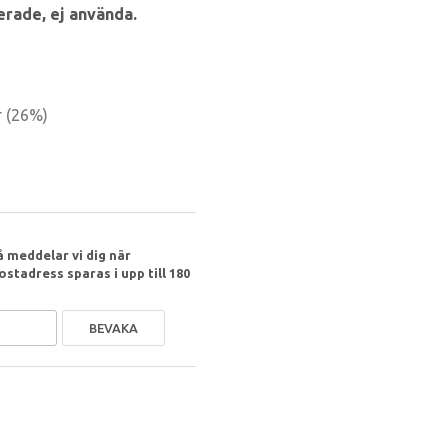
rade, ej använda.
r
(
26
%)
 meddelar vi dig när
ostadress sparas i upp till 180
BEVAKA