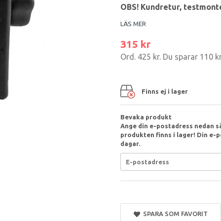
OBS! Kundretur, testmonte
LÄS MER
315 kr
Ord.
425 kr
. Du sparar
110 k
Finns ej i lager
Bevaka produkt
Ange din e-postadress nedan så
produkten finns i lager! Din e-p
dagar.
SPARA SOM FAVORIT