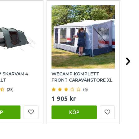
P SKARVAN 4
WECAMP KOMPLETT
OUT
ÄLT
FRONT CARAVANSTORE XL
FAM
(28)
(6)
1 905 kr
15 
P
KÖP